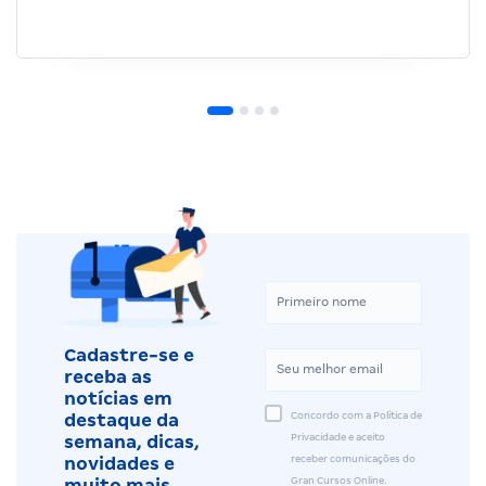
Cadastre-se e
receba as
notícias em
Concordo com a Política de
destaque da
Privacidade e aceito
semana, dicas,
receber comunicações do
novidades e
Gran Cursos Online.
muito mais.