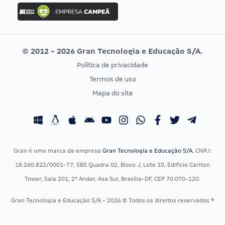
Concurso Ibama
Idecan
Concurso MPU
Selecon
Editais publicados
Uniase
© 2012 - 2026 Gran Tecnologia e Educação S/A.
Vunesp
Política de privacidade
CONCURSOS POR PROFISSÃO
EXAME DE ORDEM
Termos de uso
Concursos Administrativos
OAB
Mapa do site
Concursos Educação
Prova OAB
Concursos Fiscais
Calendário OAB
Concursos Jurídicos
Questões OAB
Concursos Militares
Recursos OAB
Gran é uma marca da empresa
Gran Tecnologia e Educação S/A
, CNPJ:
Concursos Policiais
Exame de Ordem
18.260.822/0001-77, SBS Quadra 02, Bloco J, Lote 10, Edifício Carlton
Concursos Saúde
Tower, Sala 201, 2º Andar, Asa Sul, Brasília-DF, CEP 70.070-120.
Concursos Tribunais
Gran Tecnologia e Educação S/A - 2026 © Todos os direitos reservados ®
Residência Multiprofissional