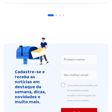
Cadastre-se e
receba as
notícias em
Concordo com a Política de
destaque da
Privacidade e aceito
semana, dicas,
receber comunicações do
novidades e
Gran Cursos Online.
muito mais.