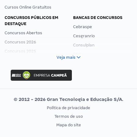
Cursos Online Gratuitos
CONCURSOS PÚBLICOS EM
BANCAS DE CONCURSOS
DESTAQUE
Cebraspe
Concursos Abertos
Cesgranrio
Concursos 2026
Consulplan
Concursos 2025
FCC
Veja mais
Concurso Nacional Unificado
FGV
Concurso Ibama
Idecan
Concurso MPU
Selecon
Editais publicados
Uniase
© 2012 - 2026 Gran Tecnologia e Educação S/A.
Vunesp
Política de privacidade
CONCURSOS POR PROFISSÃO
EXAME DE ORDEM
Termos de uso
Concursos Administrativos
OAB
Mapa do site
Concursos Educação
Prova OAB