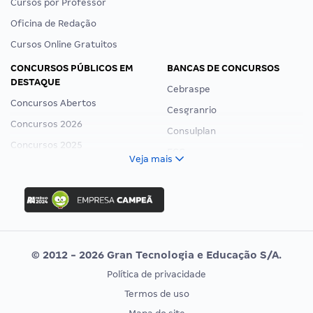
Cursos por Professor
Oficina de Redação
Cursos Online Gratuitos
CONCURSOS PÚBLICOS EM
BANCAS DE CONCURSOS
DESTAQUE
Cebraspe
Concursos Abertos
Cesgranrio
Concursos 2026
Consulplan
Concursos 2025
FCC
Veja mais
Concurso Nacional Unificado
FGV
Concurso Ibama
Idecan
Concurso MPU
Selecon
Editais publicados
Uniase
© 2012 - 2026 Gran Tecnologia e Educação S/A.
Vunesp
Política de privacidade
CONCURSOS POR PROFISSÃO
EXAME DE ORDEM
Termos de uso
Concursos Administrativos
OAB