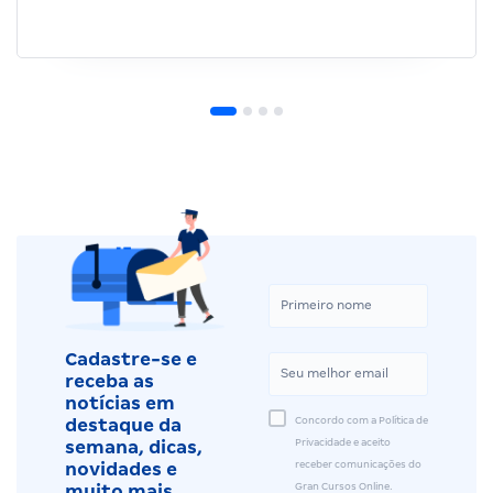
Cadastre-se e
receba as
notícias em
Concordo com a Política de
destaque da
Privacidade e aceito
semana, dicas,
receber comunicações do
novidades e
Gran Cursos Online.
muito mais.