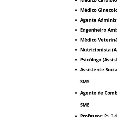
Médico Ginecolo
Agente Administ
Engenheiro Amb
Médico Veteriná
Nutricionista (A
Psicólogo (Assis
Assistente Socia
SMS
Agente de Comb
SME
Professor
: R$ 2.