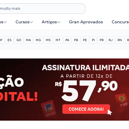
os
Cursos
Artigos
Gran Aprovados
Concurse
DF
ES
GO
MA
MG
MS
MT
PA
PB
PE
PI
PR
RJ
RN
R