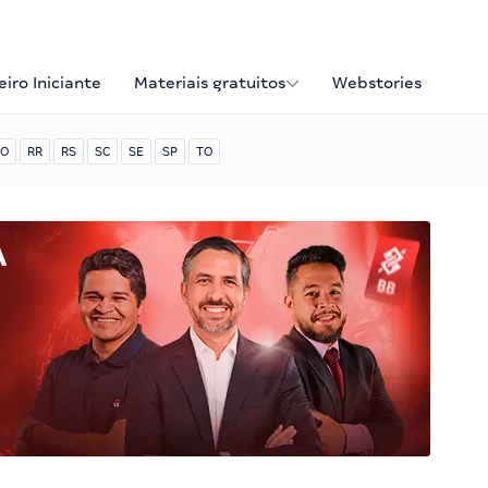
iro Iniciante
Materiais gratuitos
Webstories
O
RR
RS
SC
SE
SP
TO