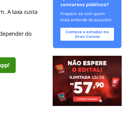
concursos públicos?
m. A taxa custa
Prepare-se com quem
mais entende do assunto!
Comece a estudar no
a depender do
Gran Cursos
app!