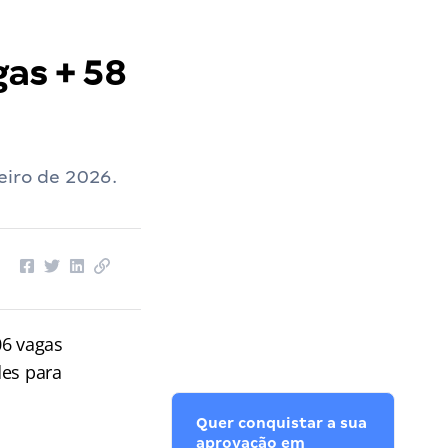
gas + 58
eiro de 2026.
06 vagas
des para
Quer conquistar a sua
aprovação em