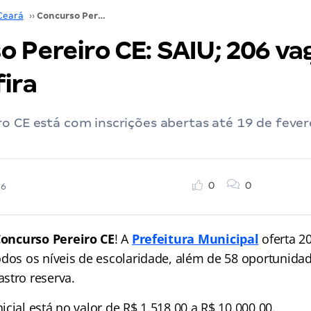
Ceará
››
Concurso Pereiro CE: SAIU; 206 vagas + 58 CR! Confira
 Pereiro CE: SAIU; 206 va
ira
o CE está com inscrições abertas até 19 de fever
0
0
26
Concurso
Pereiro CE
! A
Prefeitura Municipal
oferta 2
odos os níveis de escolaridade, além de 58 oportunida
stro reserva.
cial está no valor de R$ 1.518,00 a R$ 10.000,00.