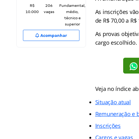
R$
206
Fundamental,
As inscrições vão
10.000
vagas
médio,
técnico e
de R$ 70,00 a R$ 
superior
As provas objeti
Acompanhar
cargo escolhido.
Veja no
índice
ab
Situação atual
Remuneração e b
Inscrições
Cargos e vagas