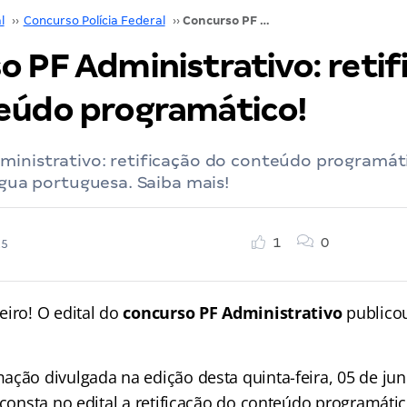
l
››
Concurso Polícia Federal
››
Concurso PF Administrativo: retificação do conteúdo programático!
o PF Administrativo: retif
eúdo programático!
ministrativo: retificação do conteúdo programát
íngua portuguesa. Saiba mais!
1
0
25
eiro! O edital do
concurso PF Administrativo
publico
ação divulgada na edição desta quinta-feira, 05 de jun
 consta no edital a retificação do conteúdo programátic