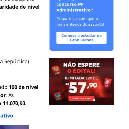
concurso PF
aridade de nível
Administrativo?
Prepare-se com quem
mais entende do assunto!
Comece a estudar no
Gran Cursos
a República).
endo
100 de nível
ior
. As
$ 11.070,93
.
rativo