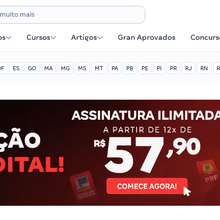
os
Cursos
Artigos
Gran Aprovados
Concurse
DF
ES
GO
MA
MG
MS
MT
PA
PB
PE
PI
PR
RJ
RN
R