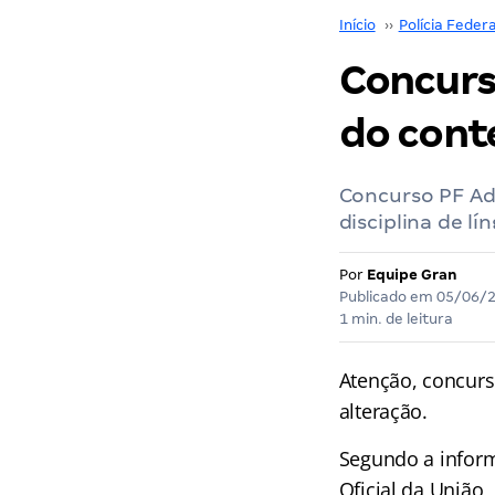
Início
››
Polícia Federa
Concurs
do cont
Concurso PF Ad
disciplina de l
Por
Equipe Gran
Publicado em
05/06/
1 min. de leitura
Atenção, concurs
alteração.
Segundo a inform
Oficial da União,