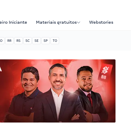
iro Iniciante
Materiais gratuitos
Webstories
O
RR
RS
SC
SE
SP
TO