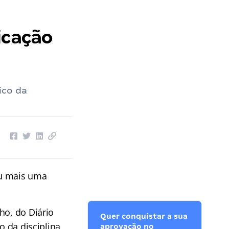
icação
ico da
u mais uma
ho, do Diário
Quer conquistar a sua
o da disciplina
aprovação no