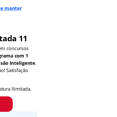
se manter
tada 11
 em concursos
grama com 1
isão Inteligente
.
o! Satisfação
tura Ilimitada.