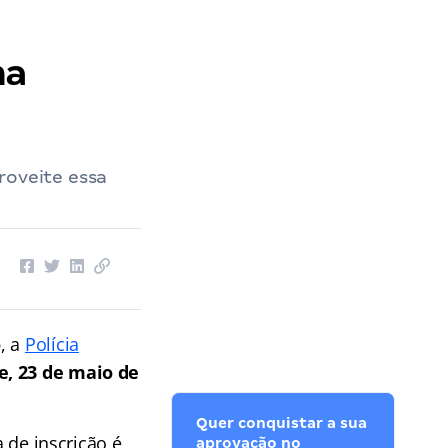
ma
roveite essa
o
, a
Polícia
e, 23 de maio de
Quer conquistar a sua
a de inscrição é
aprovação no