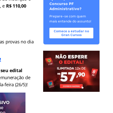
Concurso PF
, e
R$ 110,00
Administrativo?
Prepare-se com quem
mais entende do assunto!
Comece a estudar no
Gran Cursos
as provas no dia
!
seu edital
remuneração de
-feira (26/5)!