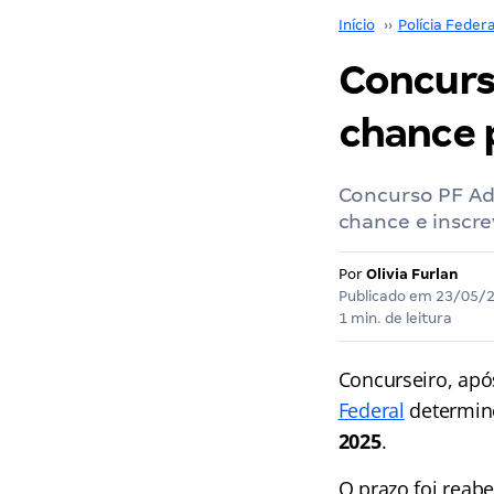
Início
››
Polícia Federa
Concurs
chance p
Concurso PF Adm
chance e inscre
Por
Olivia Furlan
Publicado em
23/05/
1 min. de leitura
Concurseiro, apó
Federal
determin
2025
.
O prazo foi reabe