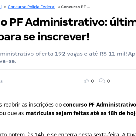
l
››
Concurso Polícia Federal
››
Concurso PF Administrativo: última chance para se inscrever!
o PF Administrativo: últi
ara se inscrever!
inistrativo oferta 192 vagas e até R$ 11 mil! Ap
va-se.
0
0
25
s reabrir as inscrições do
concurso PF Administrativ
ou que as
matrículas sejam feitas até as 18h de hoj
rto ontem, às 14h, e se encerra nesta sexta-feira. A tax