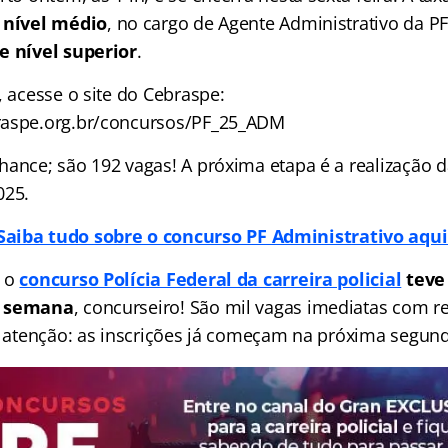
 nível médio
, no cargo de Agente Administrativo da PF
e nível superior
.
, acesse o site do Cebraspe:
raspe.org.br/concursos/PF_25_ADM
hance; são 192 vagas! A próxima etapa é a realização d
025.
Saiba tudo sobre o concurso PF Administrativo aqui
e o
concurso Polícia Federal da carreira policial
teve 
a semana
, concurseiro! São mil vagas imediatas com 
E atenção: as inscrições já começam na próxima segunda