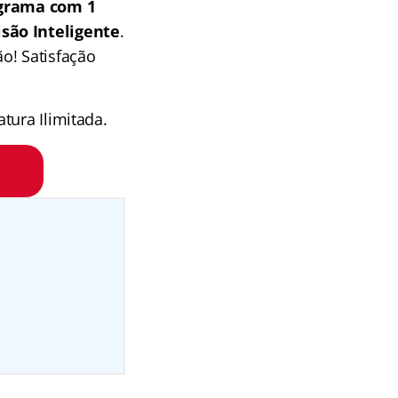
grama com 1
isão Inteligente
.
o! Satisfação
tura Ilimitada.