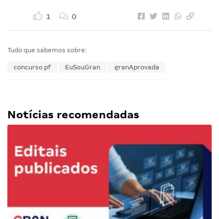
1
0
Tudo que sabemos sobre:
concurso pf
EuSouGran
granAprovada
Notícias recomendadas