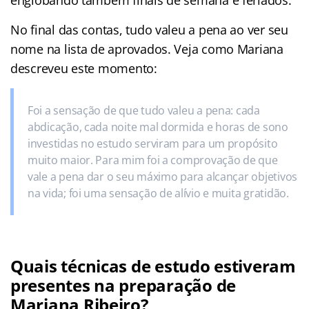
No final das contas, tudo valeu a pena ao ver seu
nome na lista de aprovados. Veja como Mariana
descreveu este momento:
Foi a sensação de que tudo valeu a pena: cada
abdicação, cada noite mal dormida e horas de sono
investidas no estudo serviram para um propósito
muito maior. Para mim foi a comprovação de que
vale a pena dar o seu máximo para alcançar objetivos
na vida; foi uma sensação de alívio e muita gratidão.
Quais técnicas de estudo estiveram
presentes na preparação de
Mariana Ribeiro?