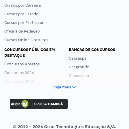
Cursos por Carreira
Cursos por Estado
Cursos por Professor
Oficina de Redação
Cursos Online Gratuitos
CONCURSOS PÚBLICOS EM
BANCAS DE CONCURSOS
DESTAQUE
Cebraspe
Concursos Abertos
Cesgranrio
Concursos 2026
Consulplan
Concursos 2025
FCC
Veja mais
Concurso Nacional Unificado
FGV
Concurso Ibama
Idecan
Concurso MPU
Selecon
Editais publicados
Uniase
© 2012 - 2026 Gran Tecnologia e Educação S/A.
Vunesp