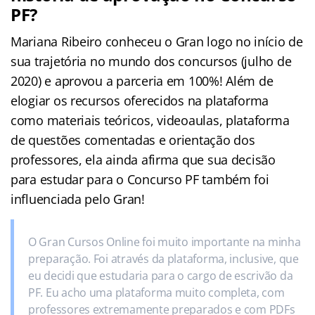
PF?
Mariana Ribeiro conheceu o Gran logo no início de
sua trajetória no mundo dos concursos (julho de
2020) e aprovou a parceria em 100%! Além de
elogiar os recursos oferecidos na plataforma
como materiais teóricos, videoaulas, plataforma
de questões comentadas e orientação dos
professores, ela ainda afirma que sua decisão
para estudar para o Concurso PF também foi
influenciada pelo Gran!
O Gran Cursos Online foi muito importante na minha
preparação. Foi através da plataforma, inclusive, que
eu decidi que estudaria para o cargo de escrivão da
PF. Eu acho uma plataforma muito completa, com
professores extremamente preparados e com PDFs