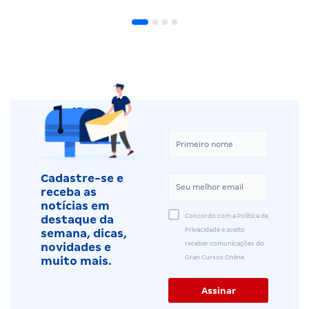
Cadastre-se e
receba as
notícias em
Concordo com a Política de
destaque da
Privacidade e aceito
semana, dicas,
receber comunicações do
novidades e
Gran Cursos Online.
muito mais.