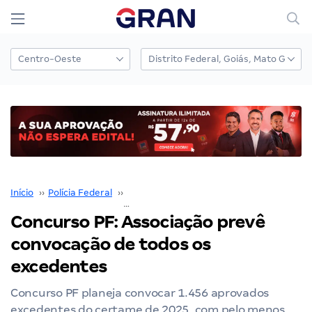
Início
››
Polícia Federal
››
Concurso Polícia Federal
››
Concurso PF
Concurso PF: Associação prevê
convocação de todos os
excedentes
Concurso PF planeja convocar 1.456 aprovados
excedentes do certame de 2025, com pelo menos