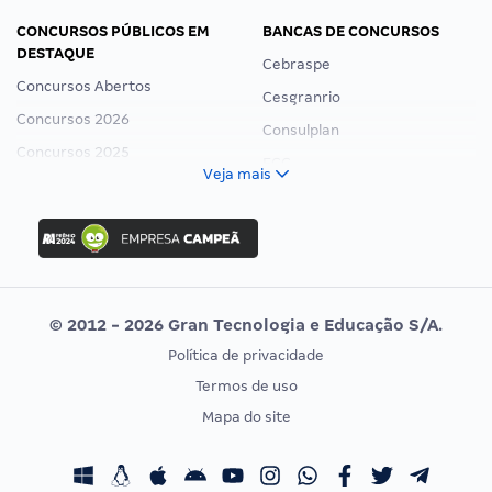
CONCURSOS PÚBLICOS EM
BANCAS DE CONCURSOS
DESTAQUE
Cebraspe
Concursos Abertos
Cesgranrio
Concursos 2026
Consulplan
Concursos 2025
FCC
Veja mais
Concurso Nacional Unificado
FGV
Concurso Ibama
Idecan
Concurso MPU
Selecon
Editais publicados
Uniase
© 2012 - 2026 Gran Tecnologia e Educação S/A.
Vunesp
Política de privacidade
CONCURSOS POR PROFISSÃO
EXAME DE ORDEM
Termos de uso
Concursos Administrativos
OAB
Mapa do site
Concursos Educação
Prova OAB
Concursos Fiscais
Calendário OAB