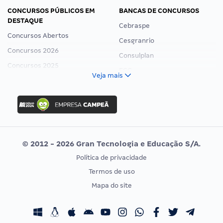
CONCURSOS PÚBLICOS EM
BANCAS DE CONCURSOS
DESTAQUE
Cebraspe
Concursos Abertos
Cesgranrio
Concursos 2026
Consulplan
Concursos 2025
FCC
Veja mais
Concurso Nacional Unificado
FGV
Concurso Ibama
Idecan
Concurso MPU
Selecon
Editais publicados
Uniase
© 2012 - 2026 Gran Tecnologia e Educação S/A.
Vunesp
Política de privacidade
CONCURSOS POR PROFISSÃO
EXAME DE ORDEM
Termos de uso
Concursos Administrativos
OAB
Mapa do site
Concursos Educação
Prova OAB
Concursos Fiscais
Calendário OAB
Concursos Jurídicos
Questões OAB