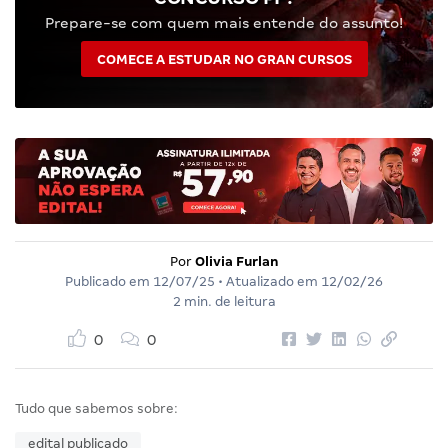
Prepare-se com quem mais entende do assunto!
COMECE A ESTUDAR NO GRAN CURSOS
Por
Olivia Furlan
Publicado em
12/07/25
• Atualizado em
12/02/26
2 min. de leitura
0
0
Tudo que sabemos sobre:
edital publicado