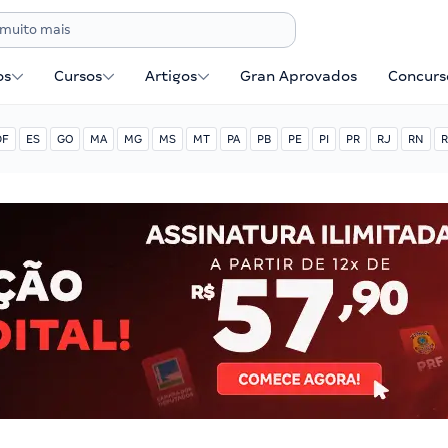
os
Cursos
Artigos
Gran Aprovados
Concurse
DF
ES
GO
MA
MG
MS
MT
PA
PB
PE
PI
PR
RJ
RN
R