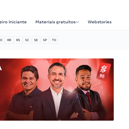
iro Iniciante
Materiais gratuitos
Webstories
O
RR
RS
SC
SE
SP
TO