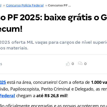
l
››
Concurso Polícia Federal
››
Concurso PF 2025: baixe grátis o Gran Vade Mecum!
 PF 2025: baixe grátis o 
ecum!
025 oferta MIL vagas para cargos de nível superi
os materiais.
0
0
25
025
está na área, concurseiro! Com a oferta de
1.000 v
rivão, Papiloscopista, Perito Criminal e Delegado, as 
 Federal
chegam a
até R$ 26,8 mil
!
tão oficialmente encerradas e as provas acontecem no d