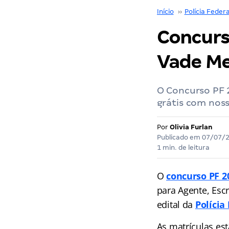
Início
››
Polícia Federa
Concurso
Vade M
O Concurso PF 2
grátis com noss
Por
Olivia Furlan
Publicado em
07/07/
1 min. de leitura
O
concurso PF 2
para Agente, Esc
edital da
Polícia
As matrículas es