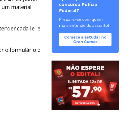
concurso Polícia
r um material
Federal?
Prepare-se com quem
mais entende do assunto!
tender cada lei e
Comece a estudar no
Gran Cursos
er o formulário e