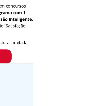
 em concursos
grama com 1
isão Inteligente
.
o! Satisfação
tura Ilimitada.