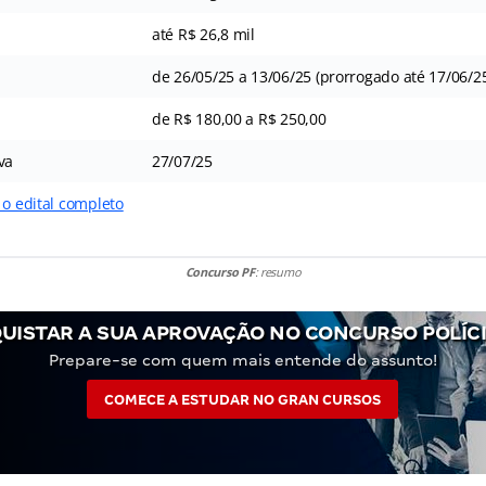
até R$ 26,8 mil
de 26/05/25 a 13/06/25 (prorrogado até 17/06/2
de R$ 180,00 a R$ 250,00
va
27/07/25
 o edital completo
Concurso PF
: resumo
UISTAR A SUA APROVAÇÃO NO CONCURSO POLÍCI
Prepare-se com quem mais entende do assunto!
COMECE A ESTUDAR NO GRAN CURSOS