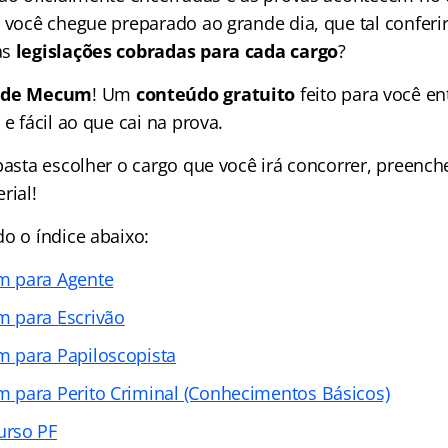
e você chegue preparado ao grande dia, que tal conferi
as
legislações cobradas para cada cargo
?
ade Mecum
! Um
conteúdo gratuito
feito para você en
 e fácil ao que cai na prova.
basta escolher o cargo que você irá concorrer, preench
rial!
o o índice abaixo:
m para Agente
 para Escrivão
 para Papiloscopista
 para Perito Criminal (Conhecimentos Básicos)
urso PF