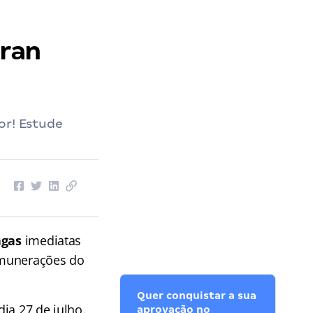
Gran
or! Estude
agas
imediatas
remunerações do
Quer conquistar a sua
ia 27 de julho.
aprovação no