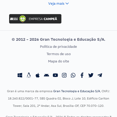
FCC
Veja mais
Concurso Nacional Unificado
FGV
Concurso Ibama
Idecan
Concurso MPU
Selecon
Editais publicados
Uniase
© 2012 - 2026 Gran Tecnologia e Educação S/A.
Vunesp
Política de privacidade
CONCURSOS POR PROFISSÃO
EXAME DE ORDEM
Termos de uso
Concursos Administrativos
OAB
Mapa do site
Concursos Educação
Prova OAB
Concursos Fiscais
Calendário OAB
Concursos Jurídicos
Questões OAB
Concursos Militares
Recursos OAB
Gran é uma marca da empresa
Gran Tecnologia e Educação S/A
, CNPJ:
Concursos Policiais
Exame de Ordem
18.260.822/0001-77, SBS Quadra 02, Bloco J, Lote 10, Edifício Carlton
Concursos Saúde
Tower, Sala 201, 2º Andar, Asa Sul, Brasília-DF, CEP 70.070-120.
Concursos Tribunais