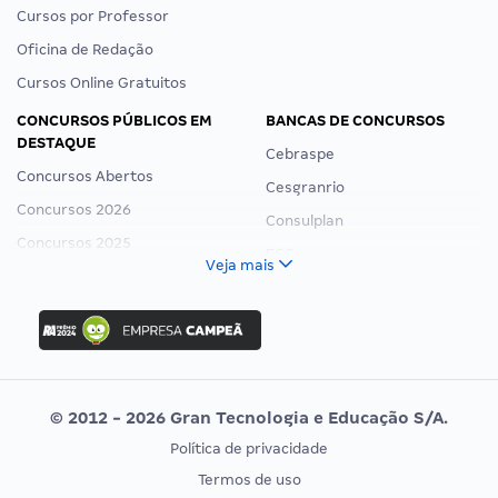
Cursos por Professor
Oficina de Redação
Cursos Online Gratuitos
CONCURSOS PÚBLICOS EM
BANCAS DE CONCURSOS
DESTAQUE
Cebraspe
Concursos Abertos
Cesgranrio
Concursos 2026
Consulplan
Concursos 2025
FCC
Veja mais
Concurso Nacional Unificado
FGV
Concurso Ibama
Idecan
Concurso MPU
Selecon
Editais publicados
Uniase
© 2012 - 2026 Gran Tecnologia e Educação S/A.
Vunesp
Política de privacidade
CONCURSOS POR PROFISSÃO
EXAME DE ORDEM
Termos de uso
Concursos Administrativos
OAB