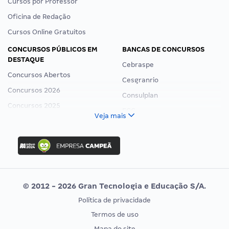
Cursos por Professor
Oficina de Redação
Cursos Online Gratuitos
CONCURSOS PÚBLICOS EM
BANCAS DE CONCURSOS
DESTAQUE
Cebraspe
Concursos Abertos
Cesgranrio
Concursos 2026
Consulplan
Concursos 2025
FCC
Veja mais
Concurso Nacional Unificado
FGV
Concurso Ibama
Idecan
Concurso MPU
Selecon
Editais publicados
Uniase
© 2012 - 2026 Gran Tecnologia e Educação S/A.
Vunesp
Política de privacidade
CONCURSOS POR PROFISSÃO
EXAME DE ORDEM
Termos de uso
Concursos Administrativos
OAB
Mapa do site