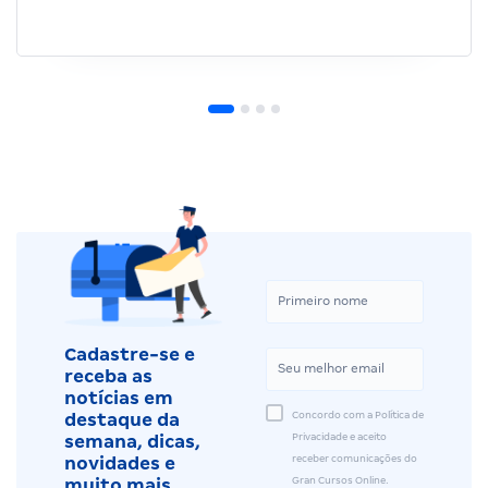
Cadastre-se e
receba as
notícias em
Concordo com a Política de
destaque da
Privacidade e aceito
semana, dicas,
receber comunicações do
novidades e
Gran Cursos Online.
muito mais.