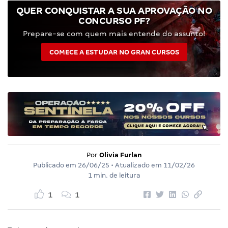
QUER CONQUISTAR A SUA APROVAÇÃO NO
CONCURSO PF?
Prepare-se com quem mais entende do assunto!
COMECE A ESTUDAR NO GRAN CURSOS
Por
Olivia Furlan
Publicado em
26/06/25
• Atualizado em
11/02/26
1 min. de leitura
1
1