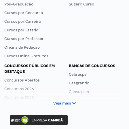
Pós-Graduação
Sugerir Curso
Cursos por Concurso
Cursos por Carreira
Cursos por Estado
Cursos por Professor
Oficina de Redação
Cursos Online Gratuitos
CONCURSOS PÚBLICOS EM
BANCAS DE CONCURSOS
DESTAQUE
Cebraspe
Concursos Abertos
Cesgranrio
Concursos 2026
Consulplan
Concursos 2025
FCC
Veja mais
Concurso Nacional Unificado
FGV
Concurso Ibama
Idecan
Concurso MPU
Selecon