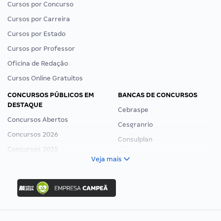
Cursos por Concurso
Cursos por Carreira
Cursos por Estado
Cursos por Professor
Oficina de Redação
Cursos Online Gratuitos
CONCURSOS PÚBLICOS EM
BANCAS DE CONCURSOS
DESTAQUE
Cebraspe
Concursos Abertos
Cesgranrio
Concursos 2026
Consulplan
Concursos 2025
FCC
Veja mais
Concurso Nacional Unificado
FGV
Concurso Ibama
Idecan
Concurso MPU
Selecon
Editais publicados
Uniase