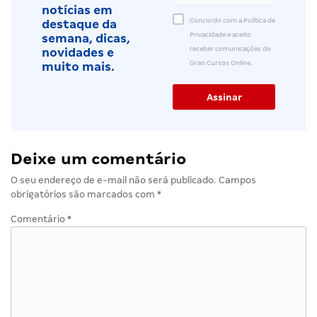
notícias em
Concordo com a Política de
destaque da
Privacidade e aceito
semana, dicas,
receber comunicações do
novidades e
Gran Cursos Online.
muito mais.
Deixe um comentário
O seu endereço de e-mail não será publicado.
Campos
obrigatórios são marcados com
*
Comentário
*