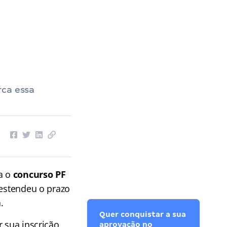
rca essa
ra o
concurso PF
estendeu o prazo
.
Quer conquistar a sua
r sua inscrição
aprovação no