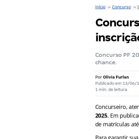
Início
››
Concurso
››
Concurs
inscriçã
Concurso PF 202
chance.
Por
Olivia Furlan
Publicado em
13/06/
1 min. de leitura
Concurseiro, ate
2025
. Em publica
de matrículas até
Para garantir sua