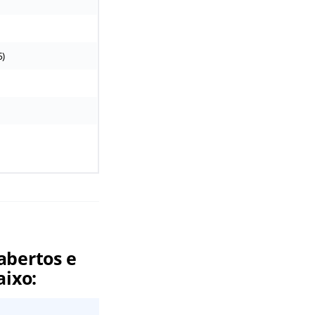
5)
abertos e
aixo: