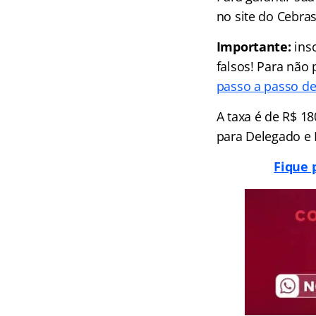
no site do Cebra
Importante:
insc
falsos! Para não
passo a passo de
A taxa é de R$ 18
para Delegado e 
Fique 