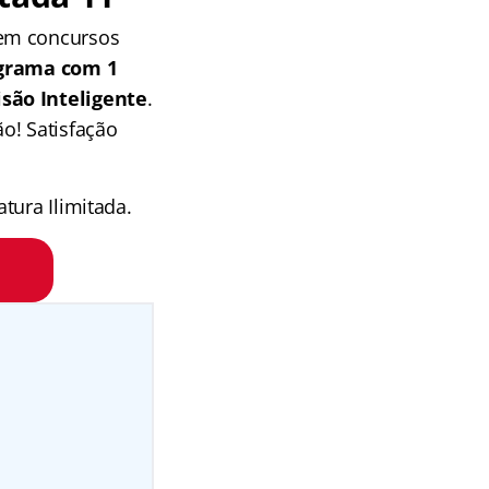
 em concursos
grama com 1
isão Inteligente
.
o! Satisfação
tura Ilimitada.