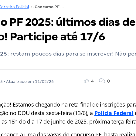
Carreira Policial
››
Concurso PF 2025: últimos dias de inscrição! Participe até 17/6
o PF 2025: últimos dias de
o! Participe até 17/6
5: restam poucos dias para se inscrever! Não pe
4
0
25
• Atualizado em
11/02/26
nção! Estamos chegando na reta final de inscrições pa
ção no DOU desta sexta-feira (13/6), a
Polícia Federal
 as 18h do dia 17 de junho de 2025, próxima terça-feira
 chance a uma das vagas do concurso PF, basta realiza