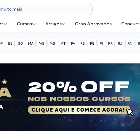
os
Cursos
Artigos
Gran Aprovados
Concurse
DF
ES
GO
MA
MG
MS
MT
PA
PB
PE
PI
PR
RJ
RN
R