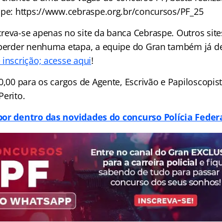
spe: https://www.cebraspe.org.br/concursos/PF_25
reva-se apenas no site da banca Cebraspe. Outros sit
 perder nenhuma etapa, a equipe do Gran também já d
 inscrição; acesse aqui
!
0,00 para os cargos de Agente, Escrivão e Papiloscopis
Perito.
por dentro das novidades do concurso Polícia Federa