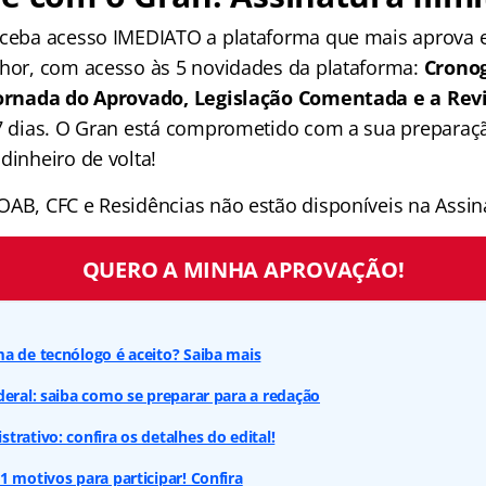
receba acesso IMEDIATO a plataforma que mais aprova
lhor, com acesso às 5 novidades da plataforma:
Crono
 Jornada do Aprovado, Legislação Comentada e a Rev
 7 dias. O Gran está comprometido com a sua preparaçã
dinheiro de volta!
OAB, CFC e Residências não estão disponíveis na Assina
QUERO A MINHA APROVAÇÃO!
a de tecnólogo é aceito? Saiba mais
deral: saiba como se preparar para a redação
trativo: confira os detalhes do edital!
1 motivos para participar! Confira