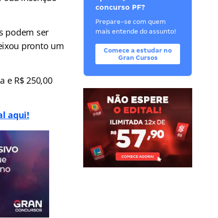
concurso PF?
Prepare-se com quem
es podem ser
mais entende do assunto!
eixou pronto um
Comece a estudar no
Gran Cursos
ta e R$ 250,00
l aqui!