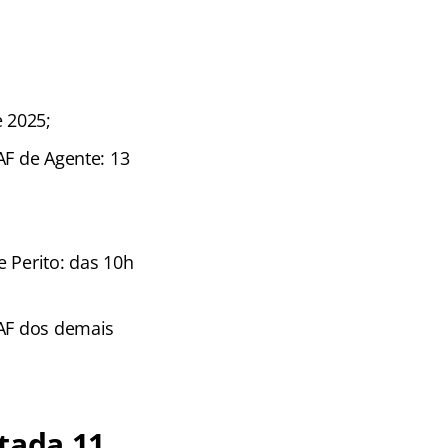
e 2025;
AF de Agente: 13
 Perito: das 10h
TAF dos demais
tada 11