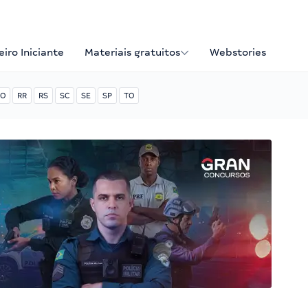
iro Iniciante
Materiais gratuitos
Webstories
O
RR
RS
SC
SE
SP
TO