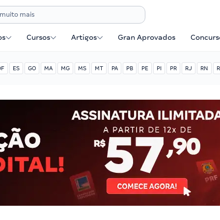
os
Cursos
Artigos
Gran Aprovados
Concurse
DF
ES
GO
MA
MG
MS
MT
PA
PB
PE
PI
PR
RJ
RN
R