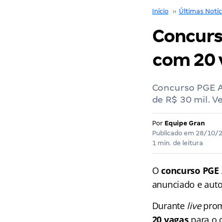
Início
››
Últimas Notíc
Concurs
com 20 
Concurso PGE AL
de R$ 30 mil. Ve
Por
Equipe Gran
Publicado em
28/10/
1 min. de leitura
O
concurso PGE 
anunciado e autor
Durante
live
prom
20 vagas
para o 