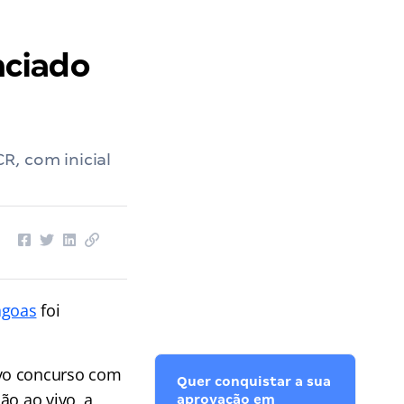
nciado
R, com inicial
agoas
foi
vo concurso com
Quer conquistar a sua
ão ao vivo, a
aprovação em