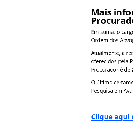
Mais inf
Procurad
Em suma, o carg
Ordem dos Advog
Atualmente, a re
oferecidos pela 
Procurador é de
O último certame
Pesquisa em Aval
Clique aqui