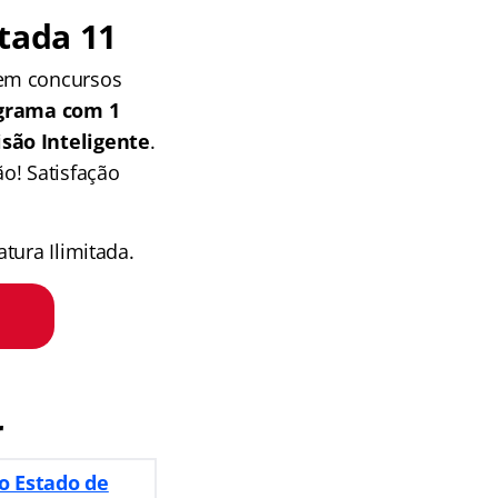
tada 11
 em concursos
grama com 1
isão Inteligente
.
o! Satisfação
tura Ilimitada.
r
o Estado de