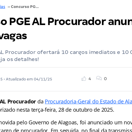
ias
››
Concurso PGE AL Procurador anunciado com 20 vagas
o PGE AL Procurador anu
vagas
 Procurador ofertará 10 cargos imediatos e 10 C
ja os detalhes!
4
0
25
• Atualizado em
04/11/25
AL Procurador
da
Procuradoria-Geral do Estado de Al
izado nesta terça-feira, 28 de outubro de 2025.
ovida pelo Governo de Alagoas, foi anunciado um no
cargo de procurador. Em seguida, no final da transmiss