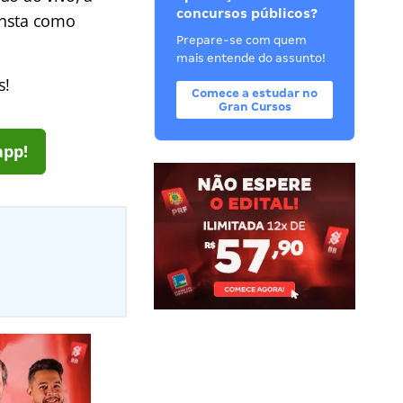
concursos públicos?
onsta como
Prepare-se com quem
mais entende do assunto!
s!
Comece a estudar no
Gran Cursos
app!