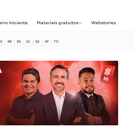
iro Iniciante
Materiais gratuitos
Webstories
O
RR
RS
SC
SE
SP
TO