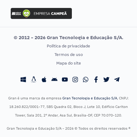
FGV
Concurso Ibama
Idecan
Concurso MPU
Selecon
Editais publicados
Uniase
© 2012 - 2026 Gran Tecnologia e Educação S/A.
Vunesp
Política de privacidade
CONCURSOS POR PROFISSÃO
EXAME DE ORDEM
Termos de uso
Concursos Administrativos
OAB
Mapa do site
Concursos Educação
Prova OAB
Concursos Fiscais
Calendário OAB
Concursos Jurídicos
Questões OAB
Concursos Militares
Recursos OAB
Gran é uma marca da empresa
Gran Tecnologia e Educação S/A
, CNPJ:
Concursos Policiais
Exame de Ordem
18.260.822/0001-77, SBS Quadra 02, Bloco J, Lote 10, Edifício Carlton
Concursos Saúde
Tower, Sala 201, 2º Andar, Asa Sul, Brasília-DF, CEP 70.070-120.
Concursos Tribunais
Gran Tecnologia e Educação S/A - 2026 © Todos os direitos reservados ®
Residência Multiprofissional