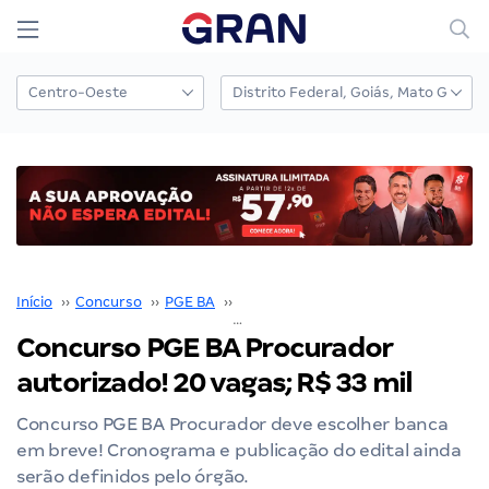
Início
››
Concurso
››
PGE BA
››
Concurso PGE BA
››
Concurso PGE BA Procurador autorizado! 20 vagas; R$ 33 mil
Concurso PGE BA Procurador
autorizado! 20 vagas; R$ 33 mil
Concurso PGE BA Procurador deve escolher banca
em breve! Cronograma e publicação do edital ainda
serão definidos pelo órgão.