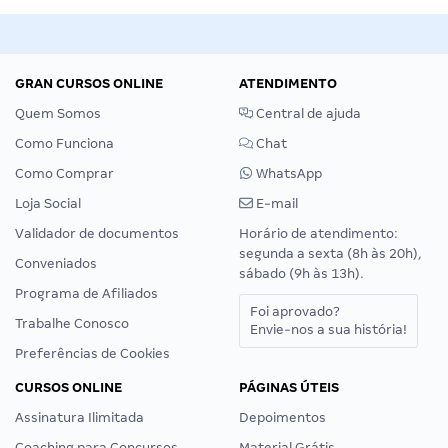
GRAN CURSOS ONLINE
ATENDIMENTO
Quem Somos
Central de ajuda
Como Funciona
Chat
Como Comprar
WhatsApp
Loja Social
E-mail
Validador de documentos
Horário de atendimento:
segunda a sexta (8h às 20h),
Conveniados
sábado (9h às 13h).
Programa de Afiliados
Foi aprovado?
Trabalhe Conosco
Envie-nos a sua história!
Preferências de Cookies
CURSOS ONLINE
PÁGINAS ÚTEIS
Assinatura Ilimitada
Depoimentos
Coaching para Concursos
Material Grátis