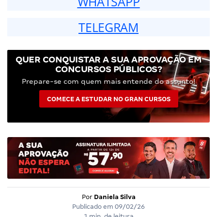
WHATSAPP
TELEGRAM
QUER CONQUISTAR A SUA APROVAÇÃO EM
CONCURSOS PÚBLICOS?
Prepare-se com quem mais entende do assunto!
COMECE A ESTUDAR NO GRAN CURSOS
Por
Daniela Silva
Publicado em
09/02/26
1 min. de leitura