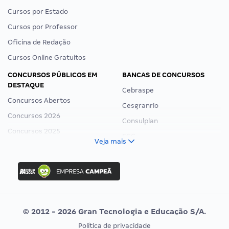
Cursos por Estado
Cursos por Professor
Oficina de Redação
Cursos Online Gratuitos
CONCURSOS PÚBLICOS EM
BANCAS DE CONCURSOS
DESTAQUE
Cebraspe
Concursos Abertos
Cesgranrio
Concursos 2026
Consulplan
Concursos 2025
FCC
Veja mais
Concurso Nacional Unificado
FGV
Concurso Ibama
Idecan
Concurso MPU
Selecon
Editais publicados
Uniase
© 2012 - 2026 Gran Tecnologia e Educação S/A.
Vunesp
Política de privacidade