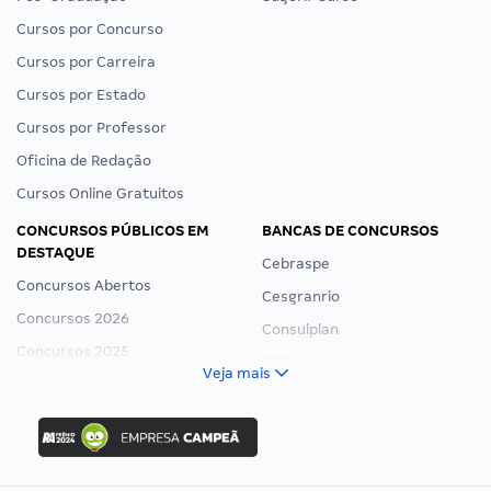
Cursos por Concurso
Cursos por Carreira
Cursos por Estado
Cursos por Professor
Oficina de Redação
Cursos Online Gratuitos
CONCURSOS PÚBLICOS EM
BANCAS DE CONCURSOS
DESTAQUE
Cebraspe
Concursos Abertos
Cesgranrio
Concursos 2026
Consulplan
Concursos 2025
FCC
Veja mais
Concurso Nacional Unificado
FGV
Concurso Ibama
Idecan
Concurso MPU
Selecon
Editais publicados