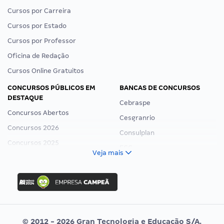
Cursos por Carreira
Cursos por Estado
Cursos por Professor
Oficina de Redação
Cursos Online Gratuitos
CONCURSOS PÚBLICOS EM
BANCAS DE CONCURSOS
DESTAQUE
Cebraspe
Concursos Abertos
Cesgranrio
Concursos 2026
Consulplan
Concursos 2025
FCC
Veja mais
Concurso Nacional Unificado
FGV
Concurso Ibama
Idecan
Concurso MPU
Selecon
Editais publicados
Uniase
© 2012 - 2026 Gran Tecnologia e Educação S/A.
Vunesp