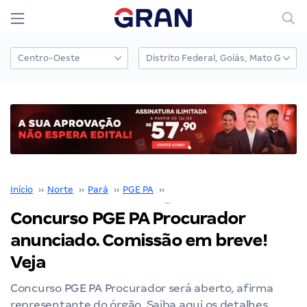
Início
››
Norte
››
Pará
››
PGE PA
››
Concurso PGE PA
››
Concurso PGE PA Procurador
anunciado. Comissão em breve!
Veja
Concurso PGE PA Procurador será aberto, afirma
representante do órgão. Saiba aqui os detalhes