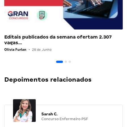
Editais publicados da semana ofertam 2.307
vagas…
Olivia Furlan
•
28 de Junho
Depoimentos relacionados
Sarah C.
Concurso Enfermeiro PSF