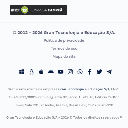
Concurso Ibama
Idecan
Concurso MPU
Selecon
Editais publicados
Uniase
© 2012 - 2026 Gran Tecnologia e Educação S/A.
Vunesp
Política de privacidade
CONCURSOS POR PROFISSÃO
EXAME DE ORDEM
Termos de uso
Concursos Administrativos
OAB
Mapa do site
Concursos Educação
Prova OAB
Concursos Fiscais
Calendário OAB
Concursos Jurídicos
Questões OAB
Concursos Militares
Recursos OAB
Gran é uma marca da empresa
Gran Tecnologia e Educação S/A
, CNPJ:
Concursos Policiais
Exame de Ordem
18.260.822/0001-77, SBS Quadra 02, Bloco J, Lote 10, Edifício Carlton
Concursos Saúde
Tower, Sala 201, 2º Andar, Asa Sul, Brasília-DF, CEP 70.070-120.
Concursos Tribunais
Gran Tecnologia e Educação S/A - 2026 © Todos os direitos reservados ®
Residência Multiprofissional