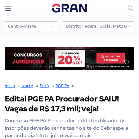
Início
››
Norte
››
Pará
››
PGE PA
››
Edital PGE PA
››
Edital PGE PA Procurador SAIU! Vagas de R$ 17,3 mil; veja!
Edital PGE PA Procurador SAIU!
Vagas de R$ 17,3 mil; veja!
Concurso PGE PA Procurador: edital publicado. As
inscrições deverão ser feitas no site do Cebraspe a
partir do dia 14 de julho. Saiba mais!