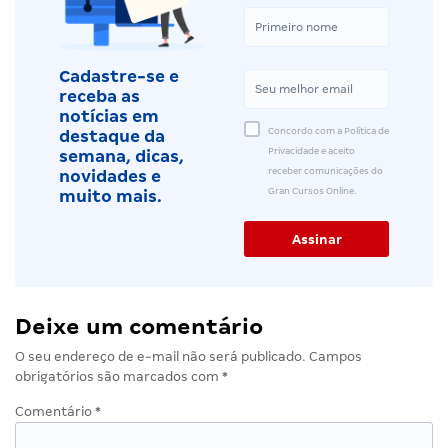
Cadastre-se e
receba as
notícias em
Concordo com a Política de
destaque da
Privacidade e aceito
semana, dicas,
receber comunicações do
novidades e
Gran Cursos Online.
muito mais.
Deixe um comentário
O seu endereço de e-mail não será publicado.
Campos
obrigatórios são marcados com
*
Comentário
*