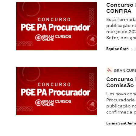
Concurso 
CONFIRA
Está formada
publicação no
março de 202
Sefer, desig
Equipe Gran
•
1
GRAN CURS
Concurso 
Comissão 
Um novo conc
Procuradoria
publicação no
confirmada p
Lanna Sant'Ann