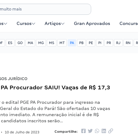
os
Cursos
Artigos
Gran Aprovados
Concurse
DF
ES
GO
MA
MG
MS
MT
PA
PB
PE
PI
PR
RJ
RN
R
OS JURÍDICO
 PA Procurador SAIU! Vagas de R$ 17,3
 o edital PGE PA Procurador para ingresso na
 Geral do Estado do Pará! São ofertadas 10 vagas
nto imediato. A remuneração inicial é de R$
 candidatos inscritos serão…
Compartilhe:
•
10 de Julho de 2023