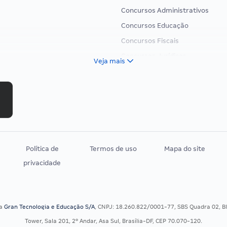
Concursos Administrativos
Concursos Educação
Concursos Fiscais
Concursos Jurídicos
Veja mais
Concursos Militares
Concursos Policiais
Concursos Saúde
Concursos Tribunais
Residência Multiprofissional
Política de
Termos de uso
Mapa do site
privacidade
sa
Gran Tecnologia e Educação S/A
, CNPJ: 18.260.822/0001-77, SBS Quadra 02, Blo
Tower, Sala 201, 2º Andar, Asa Sul, Brasília-DF, CEP 70.070-120.