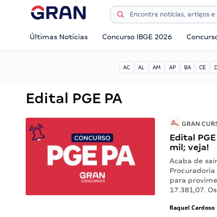
Últimas Notícias
Concurso IBGE 2026
Concurs
AC
AL
AM
AP
BA
CE
Edital PGE PA
GRAN CURS
Edital PGE
mil; veja!
Acaba de sair
Procuradoria
para provime
17.381,07. Os
Raquel Cardoso