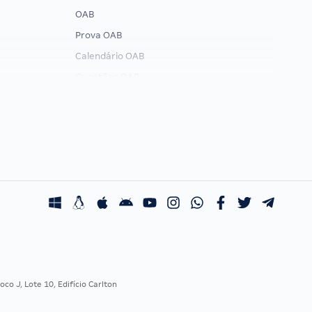
OAB
Prova OAB
Calendário OAB
Questões OAB
Recursos OAB
Exame de Ordem
co J, Lote 10, Edifício Carlton