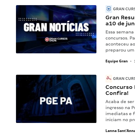
GRAN CURS
Gran Resu
a10 de ju
Essa semana
concursos. P
aconteceu ao
preparou um 
Equipe Gran
•
1
GRAN CURS
Concurso P
Confira!
Acaba de ser
ingresso na P
imediatas e f
iniciam no p
Lanna Sant'Ann