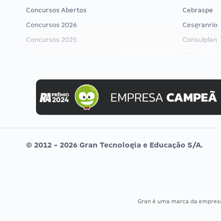
Concursos Abertos
Cebraspe
Concursos 2026
Cesgranrio
Concursos 2025
Consulplan
Concurso Nacional Unificado
FCC
Concurso Ibama
FGV
Concurso MPU
Idecan
Editais publicados
Selecon
Uniase
Vunesp
© 2012 - 2026 Gran Tecnologia e Educação S/A.
Gran é uma marca da empre