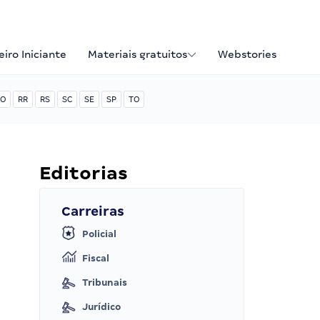
iro Iniciante
Materiais gratuitos
Webstories
O
RR
RS
SC
SE
SP
TO
Editorias
Carreiras
Policial
Fiscal
Tribunais
Jurídico