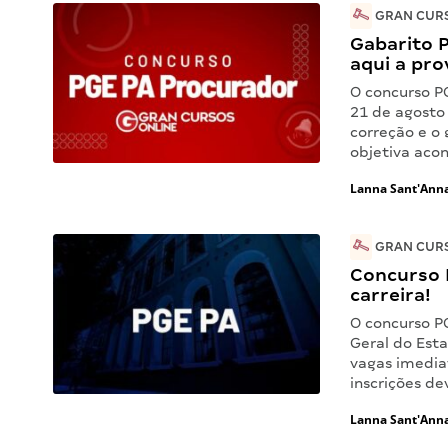
GRAN CURS
Gabarito P
aqui a pro
O concurso PG
21 de agosto
correção e o 
objetiva aco
Lanna Sant'Ann
GRAN CURS
Concurso 
carreira!
O concurso P
Geral do Est
vagas imedia
inscrições de
Lanna Sant'Ann