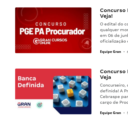
Concurso 
Veja!
O edital do 
qualquer mome
em 06 de jun
oficialização
Equipe Gran
•
6
Concurso 
Veja
Concurseiro,
definida! A P
Cebraspe par
cargo de Pro
Equipe Gran
•
5