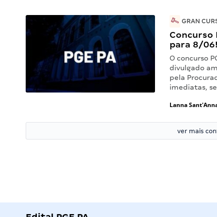
GRAN CURS
Concurso 
para 8/06!
O concurso P
divulgado am
pela Procura
imediatas, s
Lanna Sant'Ann
ver mais co
Edital PGE PA