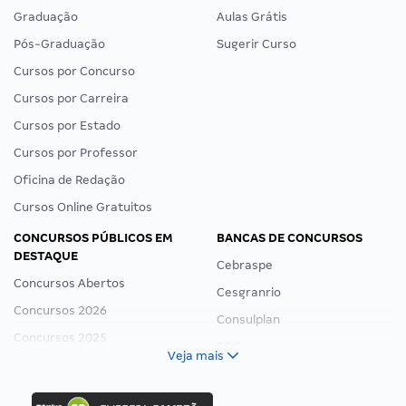
Graduação
Aulas Grátis
Pós-Graduação
Sugerir Curso
Cursos por Concurso
Cursos por Carreira
Cursos por Estado
Cursos por Professor
Oficina de Redação
Cursos Online Gratuitos
CONCURSOS PÚBLICOS EM
BANCAS DE CONCURSOS
DESTAQUE
Cebraspe
Concursos Abertos
Cesgranrio
Concursos 2026
Consulplan
Concursos 2025
FCC
Veja mais
Concurso Nacional Unificado
FGV
Concurso Ibama
Idecan