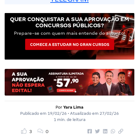
QUER CONQUISTAR A SUA APROVAÇÃO EM
CONCURSOS PÚBLICOS?
Prepare-se com quem mais entende do assunto!
COMECE A ESTUDAR NO GRAN CURSOS
Por
Yara Lima
Publicado em
19/02/26
• Atualizado em
27/02/26
1 min. de leitura
3
0