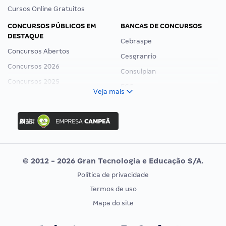
Cursos Online Gratuitos
CONCURSOS PÚBLICOS EM
BANCAS DE CONCURSOS
DESTAQUE
Cebraspe
Concursos Abertos
Cesgranrio
Concursos 2026
Consulplan
Concursos 2025
FCC
Veja mais
Concurso Nacional Unificado
FGV
Concurso Ibama
Idecan
Concurso MPU
Selecon
Editais publicados
Uniase
© 2012 - 2026 Gran Tecnologia e Educação S/A.
Vunesp
Política de privacidade
CONCURSOS POR PROFISSÃO
EXAME DE ORDEM
Termos de uso
Concursos Administrativos
OAB
Mapa do site
Concursos Educação
Prova OAB
Concursos Fiscais
Calendário OAB