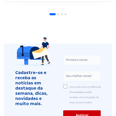
Cadastre-se e
receba as
notícias em
Concordo com a Política de
destaque da
Privacidade e aceito
semana, dicas,
receber comunicações do
novidades e
Gran Cursos Online.
muito mais.