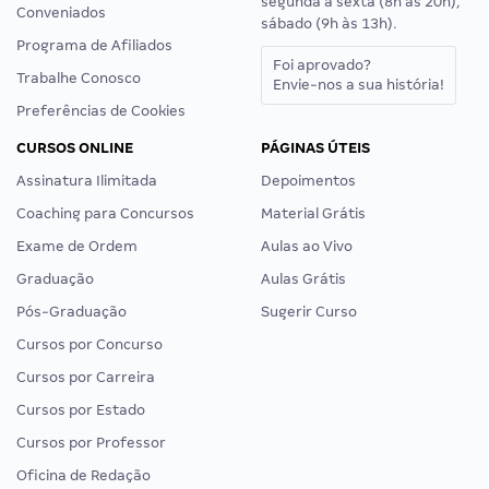
segunda a sexta (8h às 20h),
Conveniados
sábado (9h às 13h).
Programa de Afiliados
Foi aprovado?
Trabalhe Conosco
Envie-nos a sua história!
Preferências de Cookies
CURSOS ONLINE
PÁGINAS ÚTEIS
Assinatura Ilimitada
Depoimentos
Coaching para Concursos
Material Grátis
Exame de Ordem
Aulas ao Vivo
Graduação
Aulas Grátis
Pós-Graduação
Sugerir Curso
Cursos por Concurso
Cursos por Carreira
Cursos por Estado
Cursos por Professor
Oficina de Redação