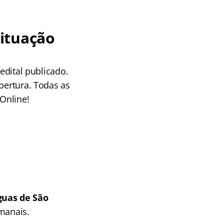
ituação
edital publicado.
bertura. Todas as
Online!
guas de São
manais.