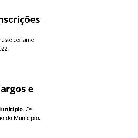
nscrições
neste certame
022.
argos e
Município
. Os
io do Município.