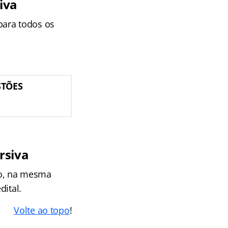
iva
 para todos os
STÕES
rsiva
rio, na mesma
dital.
Volte ao topo
!