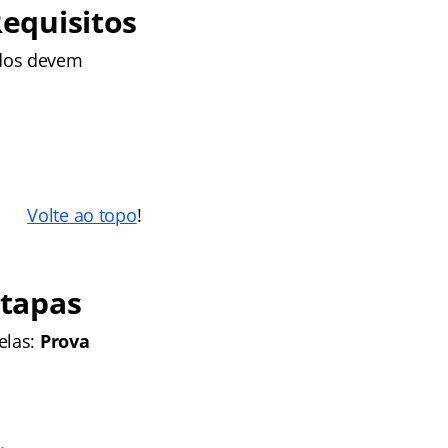
equisitos
dos devem
Volte ao topo
!
Etapas
elas:
Prova