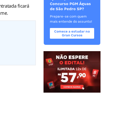
Concurso PGM Águas
tratada ficará
de São Pedro SP?
ame.
Prepare-se com quem
mais entende do assunto!
Comece a estudar no
Gran Cursos