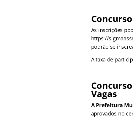
Concurso 
As inscrições po
https://sigmaass
podrão se inscre
A taxa de partici
Concurso
Vagas
A Prefeitura Mu
aprovados no cer