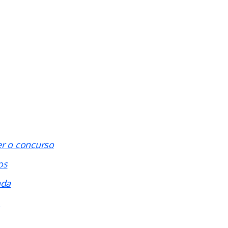
er o concurso
os
ada
s