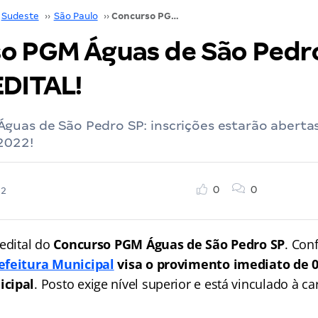
Sudeste
››
São Paulo
››
Concurso PGM Águas de São Pedro SP: SAIU O EDITAL!
o PGM Águas de São Pedro
EDITAL!
uas de São Pedro SP: inscrições estarão abertas
2022!
0
0
22
 edital do
Concurso PGM Águas de São Pedro SP
. Con
efeitura Municipal
visa o provimento imediato de 0
icipal
. Posto exige nível superior e está vinculado à car