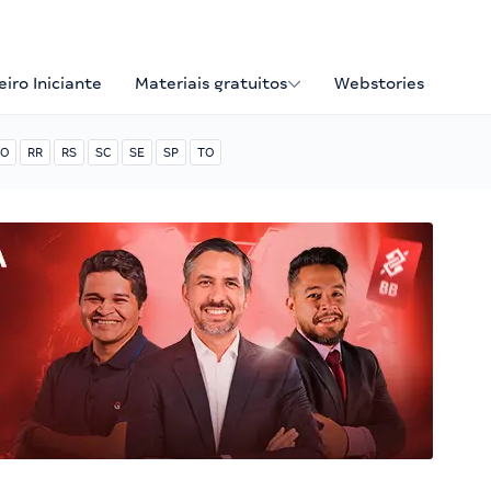
iro Iniciante
Materiais gratuitos
Webstories
O
RR
RS
SC
SE
SP
TO