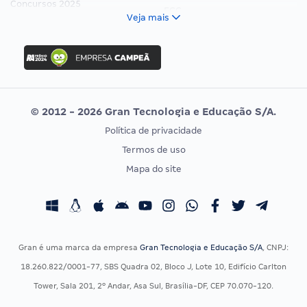
Concursos 2025
FCC
Veja mais
Concurso Nacional Unificado
FGV
Concurso Ibama
Idecan
Concurso MPU
Selecon
Editais publicados
Uniase
© 2012 - 2026 Gran Tecnologia e Educação S/A.
Vunesp
Política de privacidade
CONCURSOS POR PROFISSÃO
EXAME DE ORDEM
Termos de uso
Concursos Administrativos
OAB
Mapa do site
Concursos Educação
Prova OAB
Concursos Fiscais
Calendário OAB
Concursos Jurídicos
Questões OAB
Concursos Militares
Recursos OAB
Gran é uma marca da empresa
Gran Tecnologia e Educação S/A
, CNPJ:
Concursos Policiais
Exame de Ordem
18.260.822/0001-77, SBS Quadra 02, Bloco J, Lote 10, Edifício Carlton
Concursos Saúde
Tower, Sala 201, 2º Andar, Asa Sul, Brasília-DF, CEP 70.070-120.
Concursos Tribunais