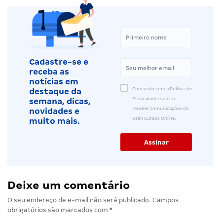
Cadastre-se e
receba as
notícias em
Concordo com a Política de
destaque da
Privacidade e aceito
semana, dicas,
receber comunicações do
novidades e
Gran Cursos Online.
muito mais.
Deixe um comentário
O seu endereço de e-mail não será publicado.
Campos
obrigatórios são marcados com
*