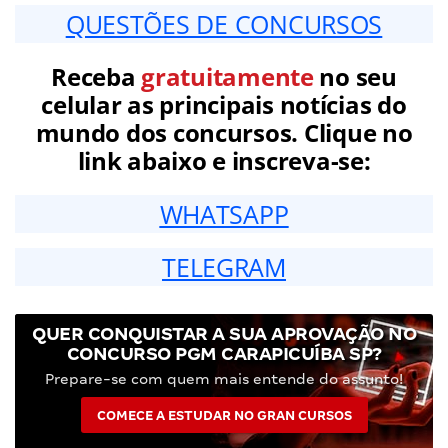
QUESTÕES DE CONCURSOS
Receba
gratuitamente
no seu
celular as principais notícias do
mundo dos concursos. Clique no
link abaixo e inscreva-se:
WHATSAPP
TELEGRAM
QUER CONQUISTAR A SUA APROVAÇÃO NO
CONCURSO PGM CARAPICUÍBA SP?
Prepare-se com quem mais entende do assunto!
COMECE A ESTUDAR NO GRAN CURSOS