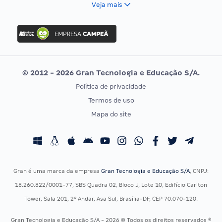
Veja mais
Concurso Nacional Unificado
FGV
Concurso Ibama
Idecan
Concurso MPU
Selecon
Editais publicados
Uniase
© 2012 - 2026 Gran Tecnologia e Educação S/A.
Vunesp
Política de privacidade
CONCURSOS POR PROFISSÃO
EXAME DE ORDEM
Termos de uso
Concursos Administrativos
OAB
Mapa do site
Concursos Educação
Prova OAB
Concursos Fiscais
Calendário OAB
Concursos Jurídicos
Questões OAB
Concursos Militares
Recursos OAB
Gran é uma marca da empresa
Gran Tecnologia e Educação S/A
, CNPJ:
Concursos Policiais
Exame de Ordem
18.260.822/0001-77, SBS Quadra 02, Bloco J, Lote 10, Edifício Carlton
Concursos Saúde
Tower, Sala 201, 2º Andar, Asa Sul, Brasília-DF, CEP 70.070-120.
Concursos Tribunais
Gran Tecnologia e Educação S/A - 2026 © Todos os direitos reservados ®