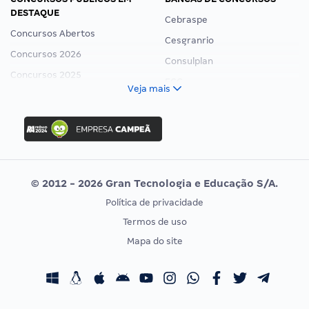
DESTAQUE
Cebraspe
Concursos Abertos
Cesgranrio
Concursos 2026
Consulplan
Concursos 2025
FCC
Veja mais
Concurso Nacional Unificado
FGV
Concurso Ibama
Idecan
Concurso MPU
Selecon
Editais publicados
Uniase
© 2012 - 2026 Gran Tecnologia e Educação S/A.
Vunesp
Política de privacidade
CONCURSOS POR PROFISSÃO
EXAME DE ORDEM
Termos de uso
Concursos Administrativos
OAB
Mapa do site
Concursos Educação
Prova OAB
Concursos Fiscais
Calendário OAB
Concursos Jurídicos
Questões OAB