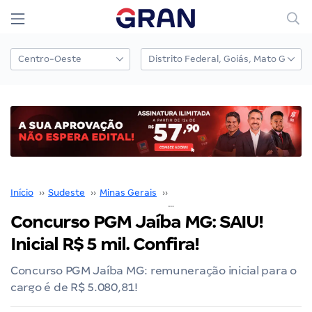
Início
››
Sudeste
››
Minas Gerais
››
Belo Horizonte
››
Concurso PGM Jaíba MG: SA
Concurso PGM Jaíba MG: SAIU!
Inicial R$ 5 mil. Confira!
Concurso PGM Jaíba MG: remuneração inicial para o
cargo é de R$ 5.080,81!