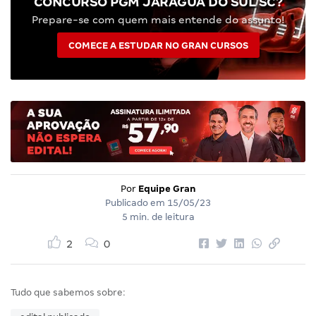
CONCURSO PGM JARAGUÁ DO SUL SC?
Prepare-se com quem mais entende do assunto!
COMECE A ESTUDAR NO GRAN CURSOS
Por
Equipe Gran
Publicado em
15/05/23
5 min. de leitura
2
0
Tudo que sabemos sobre: