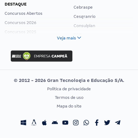
DESTAQUE
Cebraspe
Concursos Abertos
Cesgranrio
Concursos 2026
Consulplan
Concursos 2025
FCC
Veja mais
Concurso Nacional Unificado
FGV
Concurso Ibama
Idecan
Concurso MPU
Selecon
Editais publicados
Uniase
© 2012 - 2026 Gran Tecnologia e Educação S/A.
Vunesp
Política de privacidade
CONCURSOS POR PROFISSÃO
EXAME DE ORDEM
Termos de uso
Concursos Administrativos
OAB
Mapa do site
Concursos Educação
Prova OAB
Concursos Fiscais
Calendário OAB
Concursos Jurídicos
Questões OAB
Concursos Militares
Recursos OAB