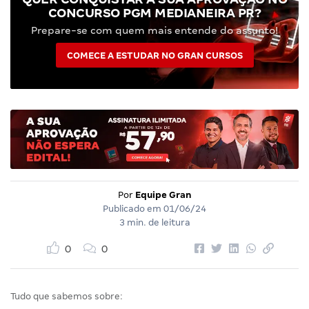
CONCURSO PGM MEDIANEIRA PR?
Prepare-se com quem mais entende do assunto!
COMECE A ESTUDAR NO GRAN CURSOS
Por
Equipe Gran
Publicado em
01/06/24
3 min. de leitura
0
0
Tudo que sabemos sobre: