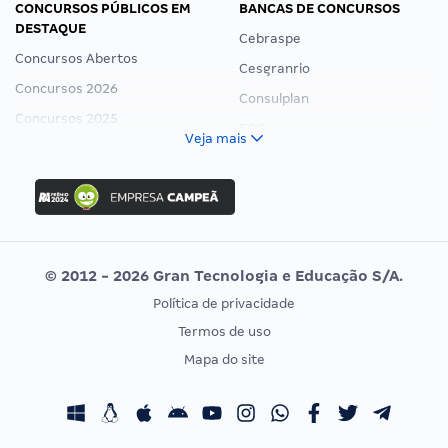
CONCURSOS PÚBLICOS EM
BANCAS DE CONCURSOS
DESTAQUE
Cebraspe
Concursos Abertos
Cesgranrio
Concursos 2026
Consulplan
Concursos 2025
FCC
Veja mais
Concurso Nacional Unificado
FGV
Concurso Ibama
Idecan
Concurso MPU
Selecon
Editais publicados
Uniase
© 2012 - 2026 Gran Tecnologia e Educação S/A.
Vunesp
Política de privacidade
CONCURSOS POR PROFISSÃO
EXAME DE ORDEM
Termos de uso
Concursos Administrativos
OAB
Mapa do site
Concursos Educação
Prova OAB
Concursos Fiscais
Calendário OAB
Concursos Jurídicos
Questões OAB