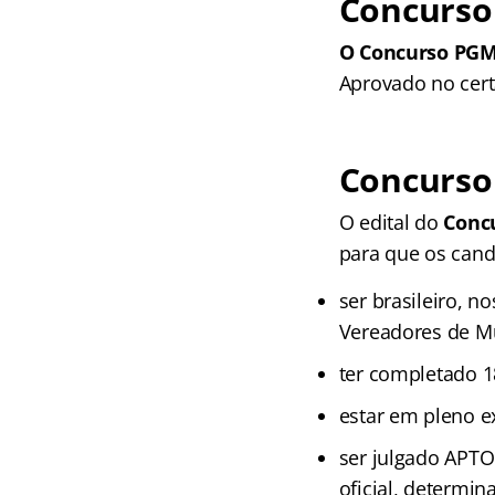
Concurso
O Concurso PGM
Aprovado no cer
Concurso
O edital do
Conc
para que os cand
ser brasileiro, n
Vereadores de M
ter completado 18
estar em pleno ex
ser julgado APTO
oficial, determi