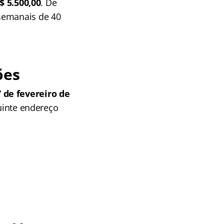
 5.500,00
. De
 semanais de 40
ões
 de fevereiro de
guinte endereço