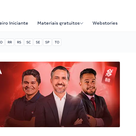
iro Iniciante
Materiais gratuitos
Webstories
O
RR
RS
SC
SE
SP
TO