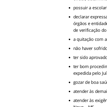
possuir a escolar
declarar express
órgãos e entidade
de verificação d
a quitação com as
não haver sofrido
ter sido aprovado
ter bom procedim
expedida pelo Ju
gozar de boa saú
atender às demais
atender às exigê