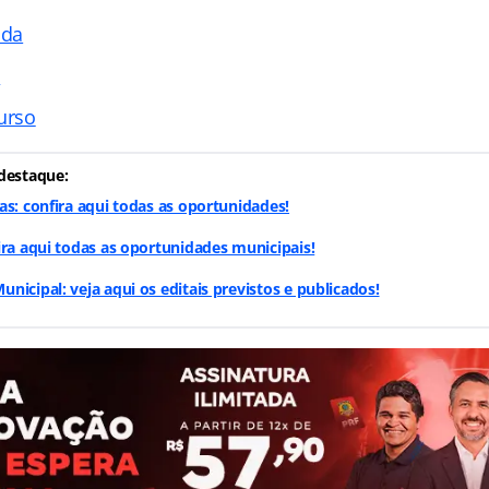
ada
s
urso
destaque:
as: confira aqui todas as oportunidades!
ira aqui todas as oportunidades municipais!
nicipal: veja aqui os editais previstos e publicados!