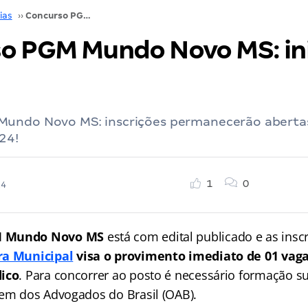
ias
››
Concurso PGM Mundo Novo MS: inicial R$ 5,5 mil!
o PGM Mundo Novo MS: ini
undo Novo MS: inscrições permanecerão abertas
24!
1
0
24
M Mundo Novo MS
está com edital publicado e as inscr
a Municipal
visa o provimento imediato de 01 vag
dico
. Para concorrer ao posto é necessário formação su
dem dos Advogados do Brasil (OAB).