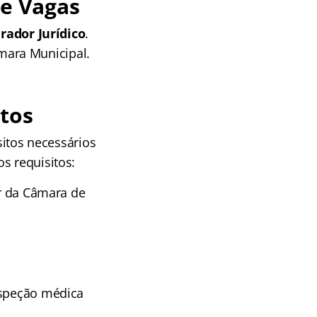
e Vagas
ador Jurídico
.
mara Municipal.
tos
itos necessários
s requisitos:
or da Câmara de
nspeção médica