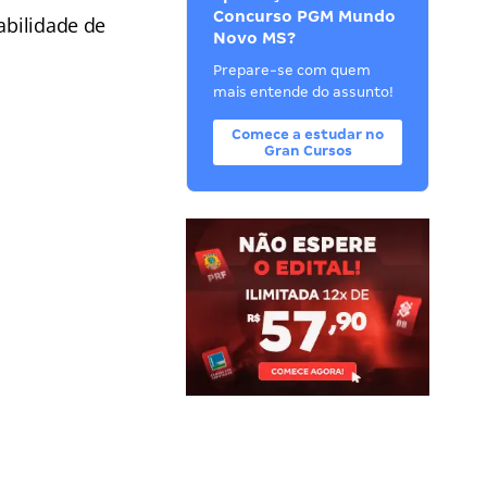
Concurso PGM Mundo
abilidade de
Novo MS?
Prepare-se com quem
mais entende do assunto!
Comece a estudar no
Gran Cursos