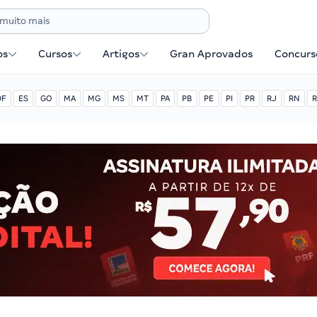
os
Cursos
Artigos
Gran Aprovados
Concurse
DF
ES
GO
MA
MG
MS
MT
PA
PB
PE
PI
PR
RJ
RN
R