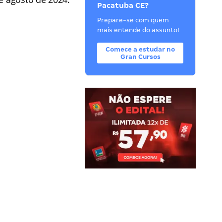
Pacatuba CE?
Prepare-se com quem
mais entende do assunto!
Comece a estudar no
Gran Cursos