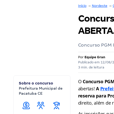
Início
››
Nordeste
››
Concurs
ABERTA.
Concurso PGM P
Por
Equipe Gran
Publicado em
12/08/
3 min. de leitura
O
Concurso PGM
Sobre o concurso
abertas!
A
Prefe
Prefeitura Municipal de
Pacatuba CE
reserva para Pr
direito, além de
As inscrições par