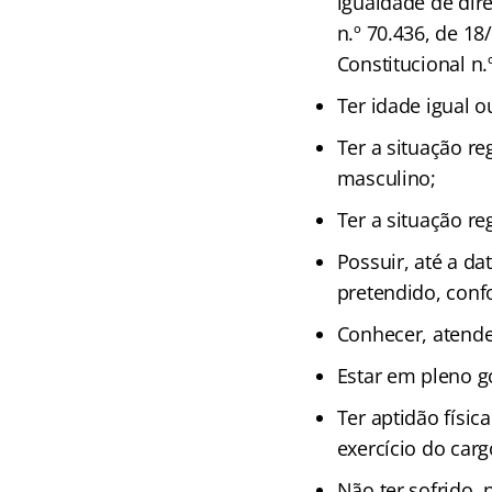
igualdade de dire
n.º 70.436, de 18
Constitucional n.
Ter idade igual o
Ter a situação re
masculino;
Ter a situação reg
Possuir, até a da
pretendido, conf
Conhecer, atender
Estar em pleno go
Ter aptidão físi
exercício do car
Não ter sofrido,