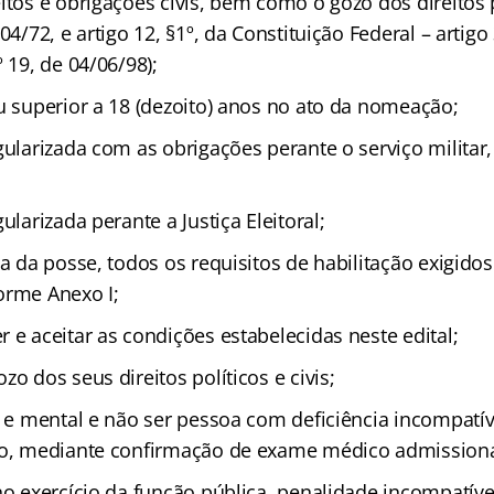
itos e obrigações civis, bem como o gozo dos direitos 
/04/72, e artigo 12, §1º, da Constituição Federal – arti
º 19, de 04/06/98);
u superior a 18 (dezoito) anos no ato da nomeação;
gularizada com as obrigações perante o serviço militar
ularizada perante a Justiça Eleitoral;
ta da posse, todos os requisitos de habilitação exigido
orme Anexo I;
 e aceitar as condições estabelecidas neste edital;
zo dos seus direitos políticos e civis;
ca e mental e não ser pessoa com deficiência incompatí
go, mediante confirmação de exame médico admissiona
 no exercício da função pública, penalidade incompatív