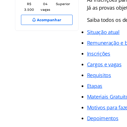
R$
04
Superior
Já as provas obj
3.500
vagas
Saiba todos os d
Acompanhar
Situação atual
Remuneração e b
Inscrições
Cargos e vagas
Requisitos
Etapas
Materiais Gratuit
Motivos para faz
Depoimentos