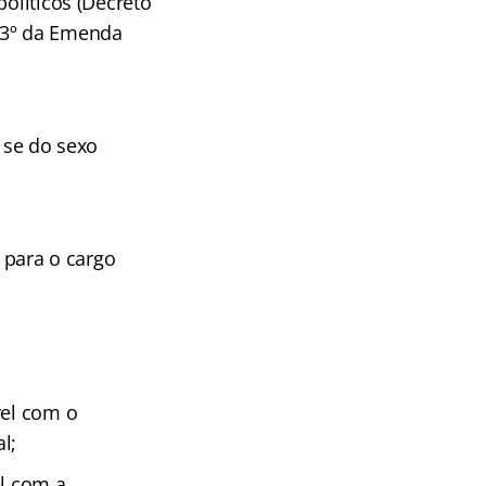
políticos (Decreto
go 3º da Emenda
, se do sexo
s para o cargo
vel com o
l;
el com a