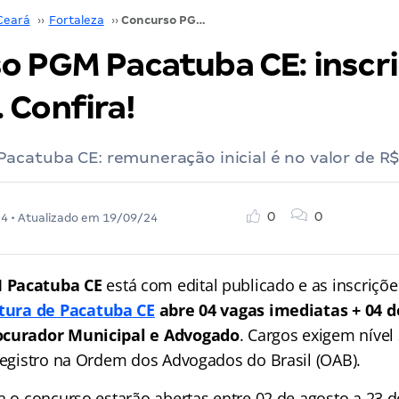
Ceará
››
Fortaleza
››
Concurso PGM Pacatuba CE: inscrição ABERTA. Confira!
o PGM Pacatuba CE: inscr
 Confira!
acatuba CE: remuneração inicial é no valor de R$
0
0
24
• Atualizado em
19/09/24
 Pacatuba CE
está com edital publicado e as inscriçõe
itura de Pacatuba CE
abre 04 vagas imediatas + 04 d
ocurador Municipal e Advogado
. Cargos exigem nível
 registro na Ordem dos Advogados do Brasil (OAB).
a o concurso estarão abertas entre 02 de agosto a 23 d