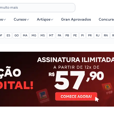
os
Cursos
Artigos
Gran Aprovados
Concurse
DF
ES
GO
MA
MG
MS
MT
PA
PB
PE
PI
PR
RJ
RN
R