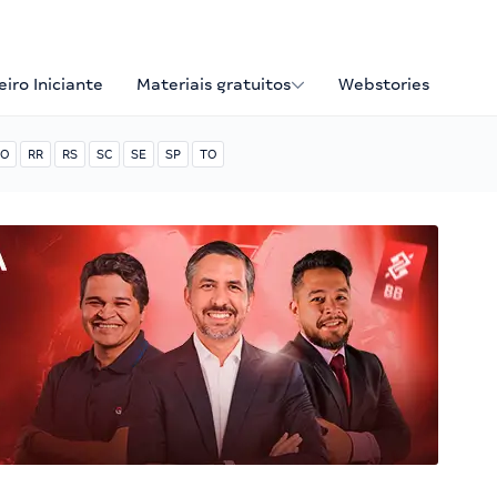
iro Iniciante
Materiais gratuitos
Webstories
O
RR
RS
SC
SE
SP
TO