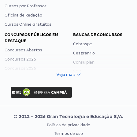
Cursos por Professor
Oficina de Redação
Cursos Online Gratuitos
CONCURSOS PÚBLICOS EM
BANCAS DE CONCURSOS
DESTAQUE
Cebraspe
Concursos Abertos
Cesgranrio
Concursos 2026
Consulplan
Concursos 2025
FCC
Veja mais
Concurso Nacional Unificado
FGV
Concurso Ibama
Idecan
Concurso MPU
Selecon
Editais publicados
Uniase
© 2012 - 2026 Gran Tecnologia e Educação S/A.
Vunesp
Política de privacidade
CONCURSOS POR PROFISSÃO
EXAME DE ORDEM
Termos de uso
Concursos Administrativos
OAB