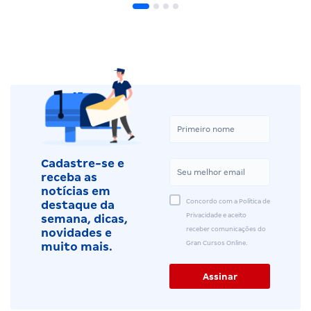
Cadastre-se e
receba as
notícias em
Concordo com a Política de
destaque da
Privacidade e aceito
semana, dicas,
receber comunicações do
novidades e
Gran Cursos Online.
muito mais.