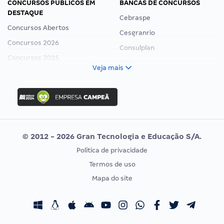
CONCURSOS PÚBLICOS EM
BANCAS DE CONCURSOS
DESTAQUE
Cebraspe
Concursos Abertos
Cesgranrio
Concursos 2026
Consulplan
Concursos 2025
FCC
Veja mais
Concurso Nacional Unificado
FGV
Concurso Ibama
Idecan
Concurso MPU
Selecon
Editais publicados
Uniase
© 2012 - 2026 Gran Tecnologia e Educação S/A.
Vunesp
Política de privacidade
CONCURSOS POR PROFISSÃO
EXAME DE ORDEM
Termos de uso
Concursos Administrativos
OAB
Mapa do site
Concursos Educação
Prova OAB
Concursos Fiscais
Calendário OAB
Concursos Jurídicos
Questões OAB