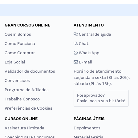
GRAN CURSOS ONLINE
ATENDIMENTO
Quem Somos
Central de ajuda
Como Funciona
Chat
Como Comprar
WhatsApp
Loja Social
E-mail
Validador de documentos
Horário de atendimento:
segunda a sexta (8h às 20h),
Conveniados
sábado (9h às 13h).
Programa de Afiliados
Foi aprovado?
Trabalhe Conosco
Envie-nos a sua história!
Preferências de Cookies
CURSOS ONLINE
PÁGINAS ÚTEIS
Assinatura Ilimitada
Depoimentos
Coaching para Concursos
Material Grátis