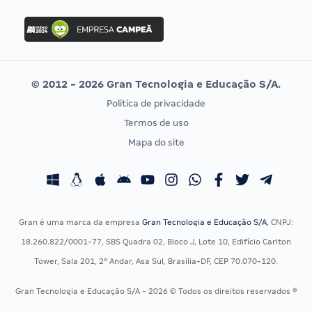
FGV
Concurso Ibama
Idecan
Concurso MPU
Selecon
Editais publicados
Uniase
© 2012 - 2026 Gran Tecnologia e Educação S/A.
Vunesp
Política de privacidade
CONCURSOS POR PROFISSÃO
EXAME DE ORDEM
Termos de uso
Concursos Administrativos
OAB
Mapa do site
Concursos Educação
Prova OAB
Concursos Fiscais
Calendário OAB
Concursos Jurídicos
Questões OAB
Concursos Militares
Recursos OAB
Gran é uma marca da empresa
Gran Tecnologia e Educação S/A
, CNPJ:
Concursos Policiais
Exame de Ordem
18.260.822/0001-77, SBS Quadra 02, Bloco J, Lote 10, Edifício Carlton
Concursos Saúde
Tower, Sala 201, 2º Andar, Asa Sul, Brasília-DF, CEP 70.070-120.
Concursos Tribunais
Gran Tecnologia e Educação S/A - 2026 © Todos os direitos reservados ®
Residência Multiprofissional