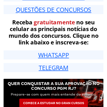
QUESTÕES DE CONCURSOS
Receba
gratuitamente
no seu
celular as principais notícias do
mundo dos concursos. Clique no
link abaixo e inscreva-se:
WHATSAPP
TELEGRAM
QUER CONQUISTAR A SUA APROVAÇÃO NO
CONCURSO PGM RJ?
Prepare-se com quem mais entende do assunto!
COMECE A ESTUDAR NO GRAN CURSOS