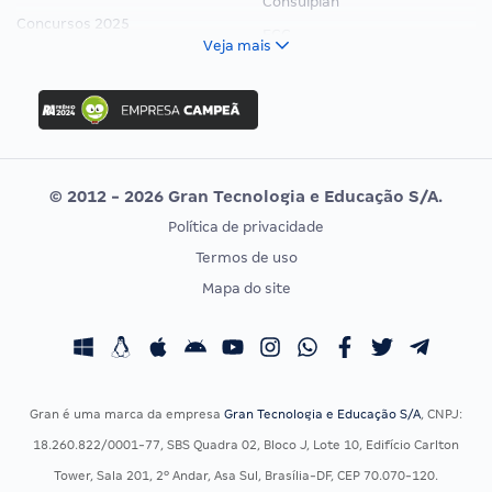
Consulplan
Concursos 2025
FCC
Veja mais
Concurso Nacional Unificado
FGV
Concurso Ibama
Idecan
Concurso MPU
Selecon
Editais publicados
Uniase
© 2012 - 2026 Gran Tecnologia e Educação S/A.
Vunesp
Política de privacidade
CONCURSOS POR PROFISSÃO
EXAME DE ORDEM
Termos de uso
Concursos Administrativos
OAB
Mapa do site
Concursos Educação
Prova OAB
Concursos Fiscais
Calendário OAB
Concursos Jurídicos
Questões OAB
Concursos Militares
Recursos OAB
Gran é uma marca da empresa
Gran Tecnologia e Educação S/A
, CNPJ:
Concursos Policiais
Exame de Ordem
18.260.822/0001-77, SBS Quadra 02, Bloco J, Lote 10, Edifício Carlton
Concursos Saúde
Tower, Sala 201, 2º Andar, Asa Sul, Brasília-DF, CEP 70.070-120.