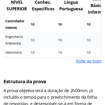
NÍVEL
Conhec.
Língua
Básico
SUPERIOR
Específicos
Portuguesa
Informá
Controlador
10
10
10
Interno
Engenheiro
10
10
10
Ambiental
Veterinário
10
10
10
Volte ao topo
Estrutura da prova
A prova objetiva terá a duração de 2h00min, já
incluído o tempo para o preenchimento da folha
de respostas, e desenvolver-se-á em forma de