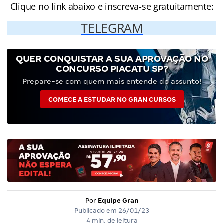
Clique no link abaixo e inscreva-se gratuitamente:
TELEGRAM
QUER CONQUISTAR A SUA APROVAÇÃO NO
CONCURSO PIACATU SP?
Prepare-se com quem mais entende do assunto!
COMECE A ESTUDAR NO GRAN CURSOS
Por
Equipe Gran
Publicado em
26/01/23
4 min. de leitura