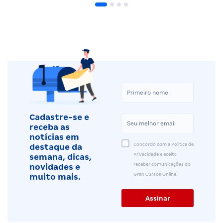
Cadastre-se e
receba as
notícias em
Concordo com a Política de
destaque da
Privacidade e aceito
semana, dicas,
receber comunicações do
novidades e
Gran Cursos Online.
muito mais.