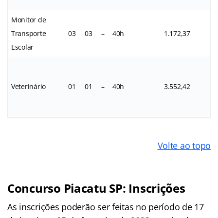
Monitor de
Transporte
03
03
–
40h
1.172,37
Escolar
Veterinário
01
01
–
40h
3.552,42
Volte ao topo
Concurso Piacatu SP: Inscrições
As inscrições poderão ser feitas no período de 17