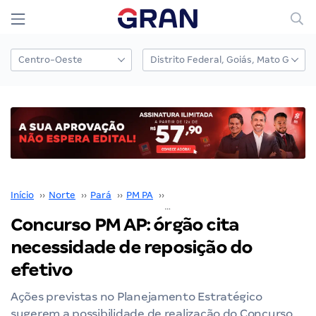
Início
››
Norte
››
Pará
››
PM PA
››
Concurso PM PA
››
Concurso PM AP: órgão cita
necessidade de reposição do
efetivo
Ações previstas no Planejamento Estratégico
sugerem a possibilidade de realização do Concurso