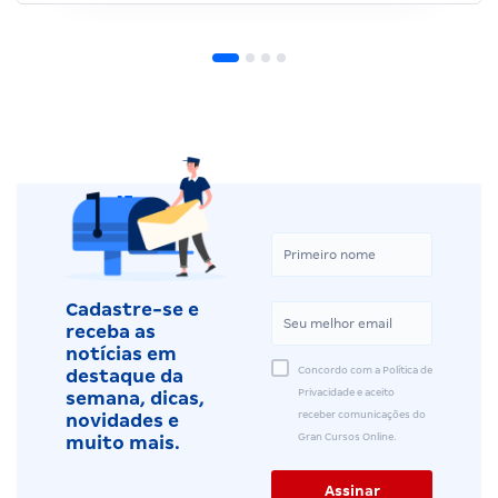
Cadastre-se e
receba as
notícias em
Concordo com a Política de
destaque da
Privacidade e aceito
semana, dicas,
receber comunicações do
novidades e
Gran Cursos Online.
muito mais.