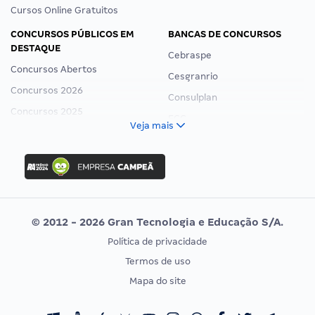
Cursos Online Gratuitos
CONCURSOS PÚBLICOS EM
BANCAS DE CONCURSOS
DESTAQUE
Cebraspe
Concursos Abertos
Cesgranrio
Concursos 2026
Consulplan
Concursos 2025
FCC
Veja mais
Concurso Nacional Unificado
FGV
Concurso Ibama
Idecan
Concurso MPU
Selecon
Editais publicados
Uniase
© 2012 - 2026 Gran Tecnologia e Educação S/A.
Vunesp
Política de privacidade
CONCURSOS POR PROFISSÃO
EXAME DE ORDEM
Termos de uso
Concursos Administrativos
OAB
Mapa do site
Concursos Educação
Prova OAB
Concursos Fiscais
Calendário OAB