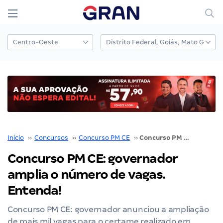
Início
››
Concursos
››
Concurso PM CE
››
Concurso PM CE: governador amplia o número de vagas. Entenda!
Concurso PM CE: governador
amplia o número de vagas.
Entenda!
Concurso PM CE: governador anunciou a ampliação
de mais mil vagas para o certame realizado em