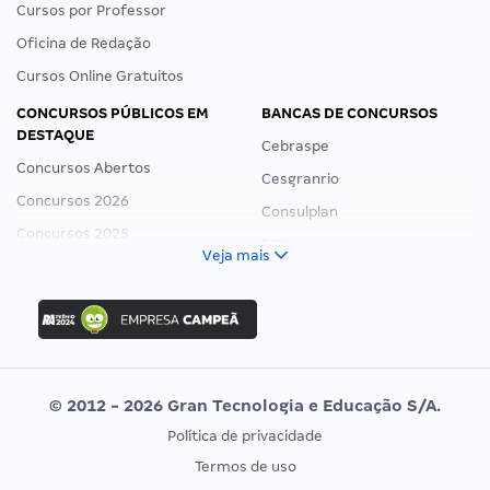
Cursos por Professor
Oficina de Redação
Cursos Online Gratuitos
CONCURSOS PÚBLICOS EM
BANCAS DE CONCURSOS
DESTAQUE
Cebraspe
Concursos Abertos
Cesgranrio
Concursos 2026
Consulplan
Concursos 2025
FCC
Veja mais
Concurso Nacional Unificado
FGV
Concurso Ibama
Idecan
Concurso MPU
Selecon
Editais publicados
Uniase
© 2012 - 2026 Gran Tecnologia e Educação S/A.
Vunesp
Política de privacidade
CONCURSOS POR PROFISSÃO
EXAME DE ORDEM
Termos de uso
Concursos Administrativos
OAB