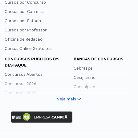
Cursos por Concurso
Cursos por Carreira
Cursos por Estado
Cursos por Professor
Oficina de Redação
Cursos Online Gratuitos
CONCURSOS PÚBLICOS EM
BANCAS DE CONCURSOS
DESTAQUE
Cebraspe
Concursos Abertos
Cesgranrio
Concursos 2026
Consulplan
Concursos 2025
FCC
Veja mais
Concurso Nacional Unificado
FGV
Concurso Ibama
Idecan
Concurso MPU
Selecon
Editais publicados
Uniase