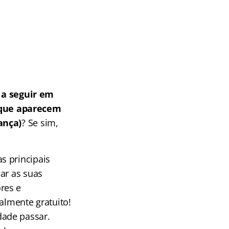
a seguir em
 que aparecem
ança)
? Se sim,
s principais
ar as suas
res e
almente gratuito!
dade passar.