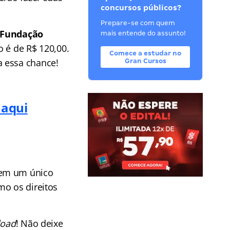
concursos públicos?
Prepare-se com quem
Fundação
mais entende do assunto!
o é de R$ 120,00.
Comece a estudar no
a essa chance!
Gran Cursos
 aqui
 em um único
mo os direitos
oad
! Não deixe