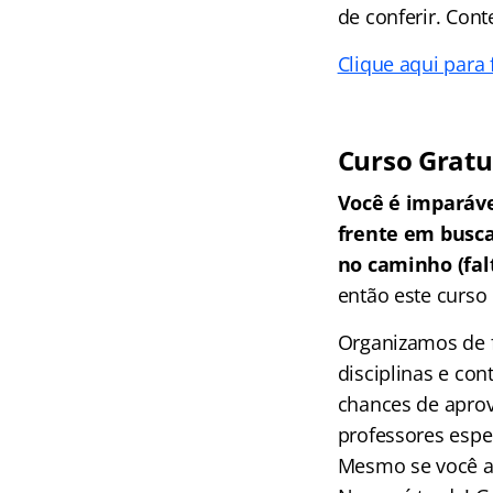
de conferir. Con
Clique aqui para 
Curso Gratu
Você é imparáv
frente em busc
no caminho (falt
então este curso 
Organizamos de f
disciplinas e co
chances de aprov
professores espec
Mesmo se você ai