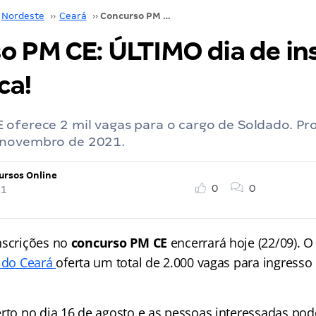
Nordeste
››
Ceará
››
Concurso PM CE: ÚLTIMO dia de inscrição! Não perca!
o PM CE: ÚLTIMO dia de ins
ca!
oferece 2 mil vagas para o cargo de Soldado. Pr
 novembro de 2021.
ursos Online
0
0
21
nscrições no
concurso PM CE
encerrará hoje (22/09). O
o do Ceará
oferta um total de 2.000 vagas para ingresso
erto no dia 16 de agosto e as pessoas interessadas pod