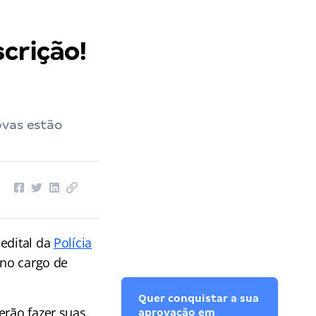
crição!
ovas estão
 edital da
Polícia
 no cargo de
Quer conquistar a sua
erão fazer suas
aprovação em