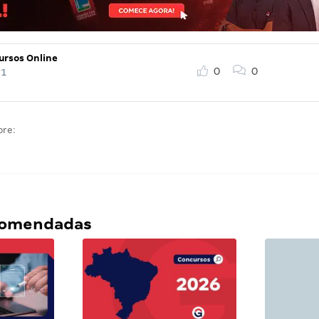
ursos Online
0
0
21
bre:
ecomendadas