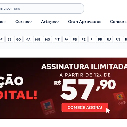
os
Cursos
Artigos
Gran Aprovados
Concurse
DF
ES
GO
MA
MG
MS
MT
PA
PB
PE
PI
PR
RJ
RN
R