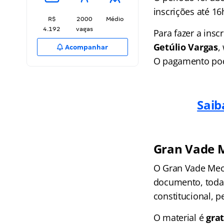
inscrições até 16
R$
2000
Médio
4.192
vagas
Para fazer a insc
Getúlio Vargas
,
Acompanhar
O pagamento pode
Saib
Gran Vade 
O Gran Vade Mec
documento, toda 
constitucional, pe
O material é
grat