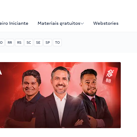
iro Iniciante
Materiais gratuitos
Webstories
O
RR
RS
SC
SE
SP
TO