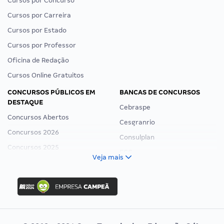
Cursos por Concurso
Cursos por Carreira
Cursos por Estado
Cursos por Professor
Oficina de Redação
Cursos Online Gratuitos
CONCURSOS PÚBLICOS EM
BANCAS DE CONCURSOS
DESTAQUE
Cebraspe
Concursos Abertos
Cesgranrio
Concursos 2026
Consulplan
Concursos 2025
FCC
Veja mais
Concurso Nacional Unificado
FGV
Concurso Ibama
Idecan
Concurso MPU
Selecon
Editais publicados
Uniase