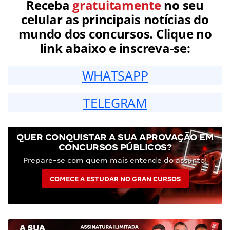
Receba
gratuitamente
no seu
celular as principais notícias do
mundo dos concursos. Clique no
link abaixo e inscreva-se:
WHATSAPP
TELEGRAM
QUER CONQUISTAR A SUA APROVAÇÃO EM
CONCURSOS PÚBLICOS?
Prepare-se com quem mais entende do assunto!
COMECE A ESTUDAR NO GRAN CURSOS