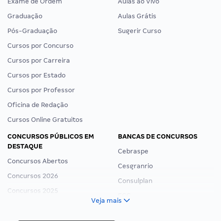
Exame de Ordem
Aulas ao Vivo
Graduação
Aulas Grátis
Pós-Graduação
Sugerir Curso
Cursos por Concurso
Cursos por Carreira
Cursos por Estado
Cursos por Professor
Oficina de Redação
Cursos Online Gratuitos
CONCURSOS PÚBLICOS EM
BANCAS DE CONCURSOS
DESTAQUE
Cebraspe
Concursos Abertos
Cesgranrio
Concursos 2026
Consulplan
Concursos 2025
FCC
Veja mais
Concurso Nacional Unificado
FGV
Concurso Ibama