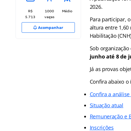
2026.
R$
1000
Médio
5.713
vagas
Para participar, 
altura entre 1,6
Acompanhar
Habilitação (CNH)
Sob organização
junho até 8 de j
Já as provas obj
Confira abaixo o
Confira a análise
Situação atual
Remuneração e B
Inscrições