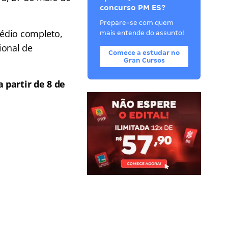
concurso PM ES?
Prepare-se com quem
médio completo,
mais entende do assunto!
ional de
Comece a estudar no
Gran Cursos
a partir de 8 de