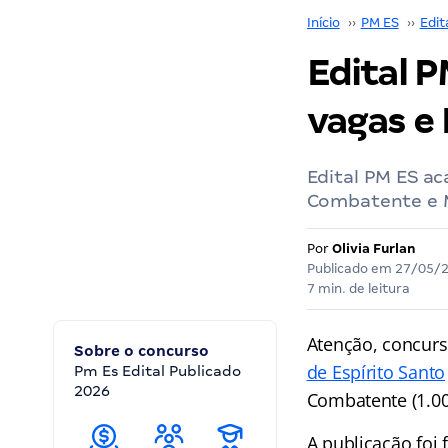
Início
››
PM ES
››
Edit
Edital P
vagas e 
Edital PM ES ac
Combatente e M
Por
Olivia Furlan
Publicado em
27/05/
7 min. de leitura
Atenção, concurs
Sobre o concurso
de Espírito Santo
Pm Es Edital Publicado
2026
Combatente (1.000
A publicação foi 