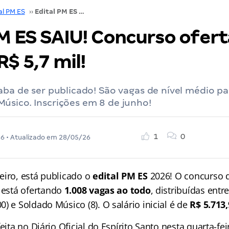
al PM ES
››
Edital PM ES SAIU! Concurso oferta 1.008 vagas e R$ 5,7 mil!
M ES SAIU! Concurso ofert
R$ 5,7 mil!
aba de ser publicado! São vagas de nível médio p
úsico. Inscrições em 8 de junho!
1
0
26
• Atualizado em
28/05/26
eiro, está publicado o
edital PM ES
2026! O concurso 
está ofertando
1.008 vagas ao todo
, distribuídas entr
) e Soldado Músico (8). O salário inicial é de
R$ 5.713
feita no Diário Oficial do Espírito Santo nesta quarta-fe