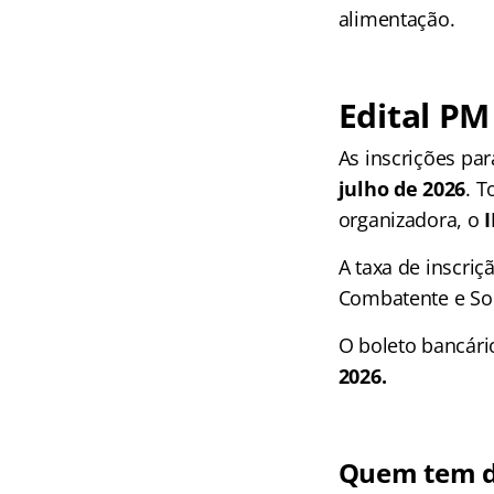
alimentação.
Edital PM
As inscrições pa
julho de 2026
. T
organizadora, o
A taxa de inscriç
Combatente e So
O boleto bancári
2026.
Quem tem di