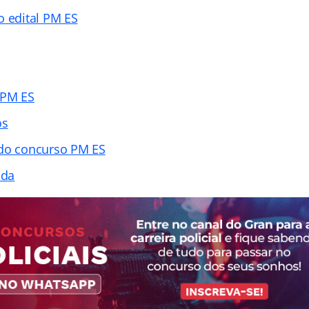
o edital PM ES
 PM ES
os
 do concurso PM ES
ada