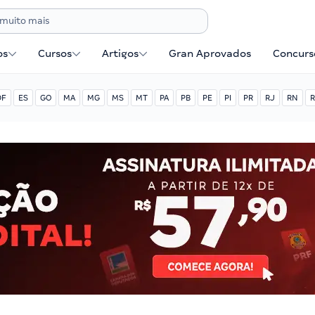
os
Cursos
Artigos
Gran Aprovados
Concurse
DF
ES
GO
MA
MG
MS
MT
PA
PB
PE
PI
PR
RJ
RN
R