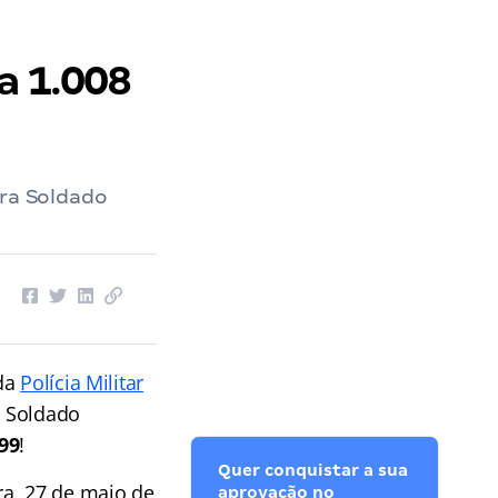
a 1.008
ara Soldado
da
Polícia Militar
e Soldado
,99
!
Quer conquistar a sua
ira, 27 de maio de
aprovação no