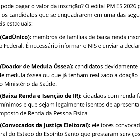
pode pagar o valor da inscrição? O edital PM ES 2026 
ra os candidatos que se enquadrarem em uma das segui
is estaduais:
 (CadÚnico):
membros de famílias de baixa renda inscr
 Federal. É necessário informar o NIS e enviar a decla
e (Doador de Medula Óssea):
candidatos devidamente 
e medula óssea ou que já tenham realizado a doação
o Ministério da Saúde.
 (Baixa Renda e Isenção de IR):
cidadãos com renda f
s mínimos e que sejam legalmente isentos de apresenta
Imposto de Renda da Pessoa Física.
 (Convocados da Justiça Eleitoral):
eleitores convoca
toral do Estado do Espírito Santo que prestaram serviço