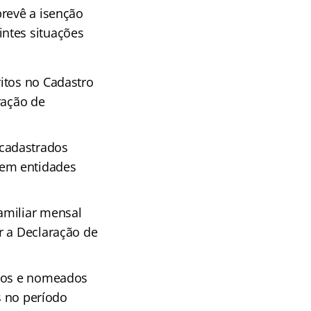
prevê a isenção
ntes situações
itos no Cadastro
ração de
cadastrados
 em entidades
amiliar mensal
r a Declaração de
dos e nomeados
s no período