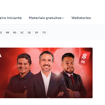
iro Iniciante
Materiais gratuitos
Webstories
O
RR
RS
SC
SE
SP
TO