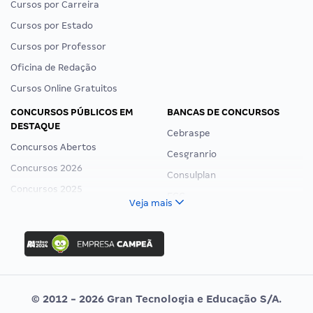
Cursos por Carreira
Cursos por Estado
Cursos por Professor
Oficina de Redação
Cursos Online Gratuitos
CONCURSOS PÚBLICOS EM
BANCAS DE CONCURSOS
DESTAQUE
Cebraspe
Concursos Abertos
Cesgranrio
Concursos 2026
Consulplan
Concursos 2025
FCC
Veja mais
Concurso Nacional Unificado
FGV
Concurso Ibama
Idecan
Concurso MPU
Selecon
Editais publicados
Uniase
© 2012 - 2026 Gran Tecnologia e Educação S/A.
Vunesp