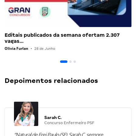
Editais publicados da semana ofertam 2.307
vagas…
Olivia Furlan
•
28 de Junho
Depoimentos relacionados
Sarah C.
Concurso Enfermeiro PSF
“Natural de Frei Paulo (SE), Sarah C. sempre