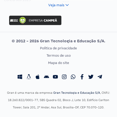
FCC
Veja mais
Concurso Nacional Unificado
FGV
Concurso Ibama
Idecan
Concurso MPU
Selecon
Editais publicados
Uniase
© 2012 - 2026 Gran Tecnologia e Educação S/A.
Vunesp
Política de privacidade
CONCURSOS POR PROFISSÃO
EXAME DE ORDEM
Termos de uso
Concursos Administrativos
OAB
Mapa do site
Concursos Educação
Prova OAB
Concursos Fiscais
Calendário OAB
Concursos Jurídicos
Questões OAB
Concursos Militares
Recursos OAB
Gran é uma marca da empresa
Gran Tecnologia e Educação S/A
, CNPJ:
Concursos Policiais
Exame de Ordem
18.260.822/0001-77, SBS Quadra 02, Bloco J, Lote 10, Edifício Carlton
Concursos Saúde
Tower, Sala 201, 2º Andar, Asa Sul, Brasília-DF, CEP 70.070-120.
Concursos Tribunais