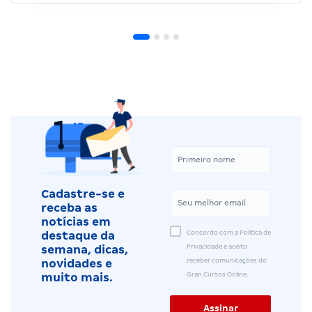
Cadastre-se e
receba as
notícias em
Concordo com a Política de
destaque da
Privacidade e aceito
semana, dicas,
receber comunicações do
novidades e
Gran Cursos Online.
muito mais.