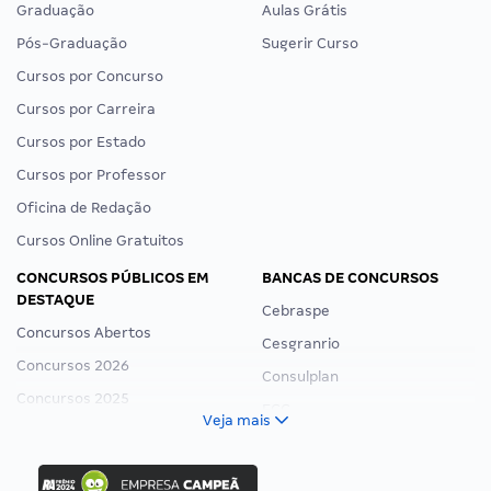
Graduação
Aulas Grátis
Pós-Graduação
Sugerir Curso
Cursos por Concurso
Cursos por Carreira
Cursos por Estado
Cursos por Professor
Oficina de Redação
Cursos Online Gratuitos
CONCURSOS PÚBLICOS EM
BANCAS DE CONCURSOS
DESTAQUE
Cebraspe
Concursos Abertos
Cesgranrio
Concursos 2026
Consulplan
Concursos 2025
FCC
Veja mais
Concurso Nacional Unificado
FGV
Concurso Ibama
Idecan