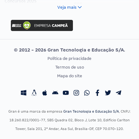
Concursos 2025
FCC
Veja mais
Concurso Nacional Unificado
FGV
Concurso Ibama
Idecan
Concurso MPU
Selecon
Editais publicados
Uniase
© 2012 - 2026 Gran Tecnologia e Educação S/A.
Vunesp
Política de privacidade
CONCURSOS POR PROFISSÃO
EXAME DE ORDEM
Termos de uso
Concursos Administrativos
OAB
Mapa do site
Concursos Educação
Prova OAB
Concursos Fiscais
Calendário OAB
Concursos Jurídicos
Questões OAB
Concursos Militares
Recursos OAB
Gran é uma marca da empresa
Gran Tecnologia e Educação S/A
, CNPJ:
Concursos Policiais
Exame de Ordem
18.260.822/0001-77, SBS Quadra 02, Bloco J, Lote 10, Edifício Carlton
Concursos Saúde
Tower, Sala 201, 2º Andar, Asa Sul, Brasília-DF, CEP 70.070-120.
Concursos Tribunais