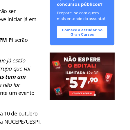
concursos públicos?
ão ser
Prepare-se com quem
e iniciar já em
mais entende do assunto!
Comece a estudar no
Gran Cursos
PM PI
serão
ue já estão
grupo que vai
s tem um
e não for
ante um evento
ia 10 de outubro
nca NUCEPE/UESPI.