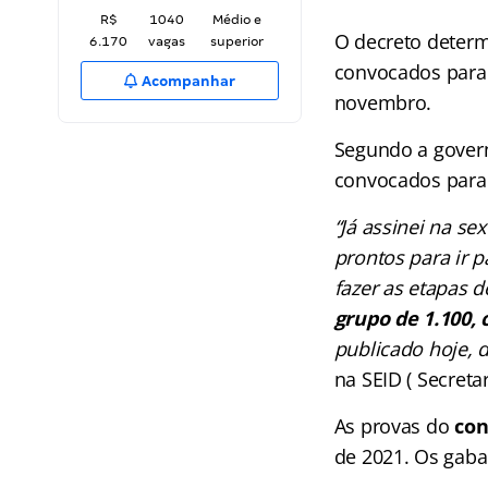
R$
1040
Médio e
O decreto determ
6.170
vagas
superior
convocados para 
Acompanhar
novembro.
Segundo a govern
convocados para
“Já assinei na s
prontos para ir 
fazer as etapas d
grupo de 1.100, 
publicado hoje, 
na SEID ( Secreta
As provas do
con
de 2021. Os gaba