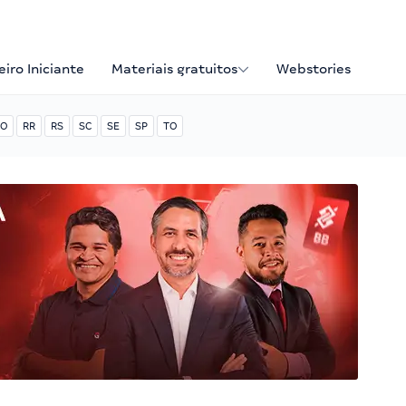
iro Iniciante
Materiais gratuitos
Webstories
O
RR
RS
SC
SE
SP
TO