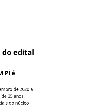
 do edital
M PI é
zembro de 2020 a
 de 35 anos,
iais do núcleo