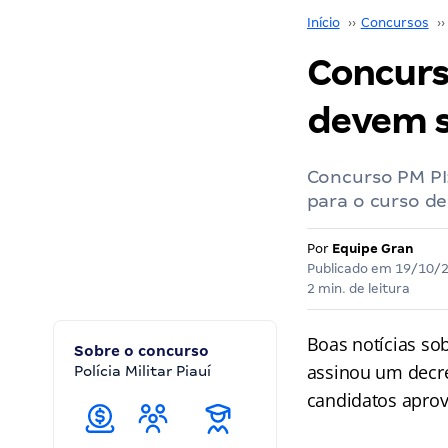
Início
››
Concursos
››
Concurs
devem s
Concurso PM PI
para o curso d
Por
Equipe Gran
Publicado em
19/10/
2 min. de leitura
Boas notícias so
Sobre o concurso
assinou um decre
Polícia Militar Piauí
candidatos apro