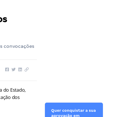
os
is convocações
a do Estado,
cação dos
Quer conquistar a sua
aprovação em