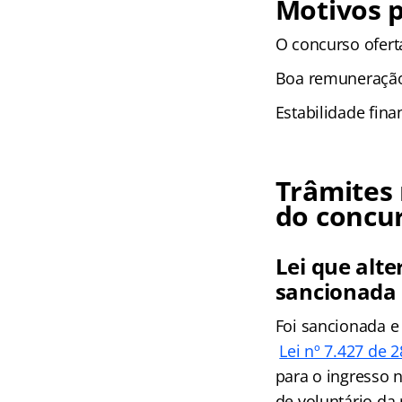
Motivos p
O concurso oferta
Boa remuneraçã
Estabilidade fina
Trâmites 
do concu
Lei que alte
sancionada
Foi sancionada e
Lei nº 7.427 de
para o ingresso 
de voluntário da