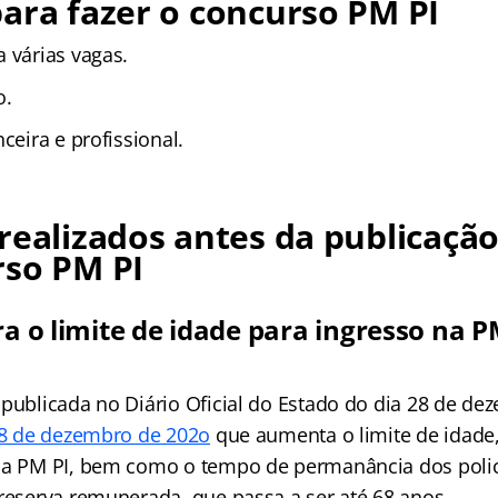
ara fazer o concurso PM PI
 várias vagas.
o.
nceira e profissional.
realizados antes da publicação
rso PM PI
ra o limite de idade para ingresso na P
 publicada no Diário Oficial do Estado do dia 28 de de
 28 de dezembro de 202o
que aumenta o limite de idade,
na PM PI, bem como o tempo de permanância dos polic
 reserva remunerada, que passa a ser até 68 anos.