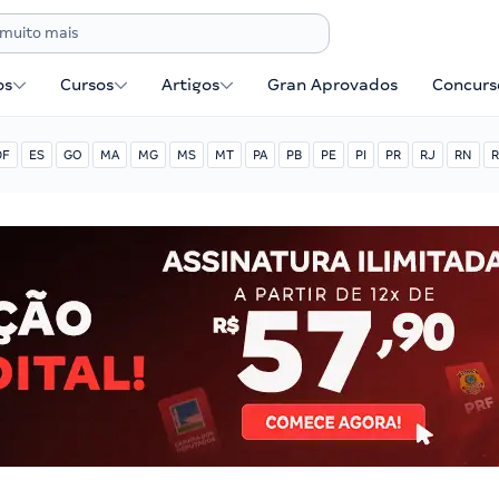
os
Cursos
Artigos
Gran Aprovados
Concurse
DF
ES
GO
MA
MG
MS
MT
PA
PB
PE
PI
PR
RJ
RN
R