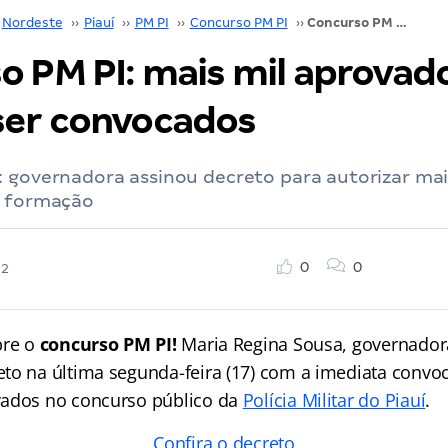
Nordeste
››
Piauí
››
PM PI
››
Concurso PM PI
››
Concurso PM PI: mais mil aprovados devem ser convocados
o PM PI: mais mil aprovad
er convocados
: governadora assinou decreto para autorizar ma
e formação
0
0
22
bre o
concurso PM PI!
Maria Regina Sousa, governador
to na última segunda-feira (17) com a imediata convo
vados no concurso público da
Polícia Militar do Piauí
.
Confira o decreto